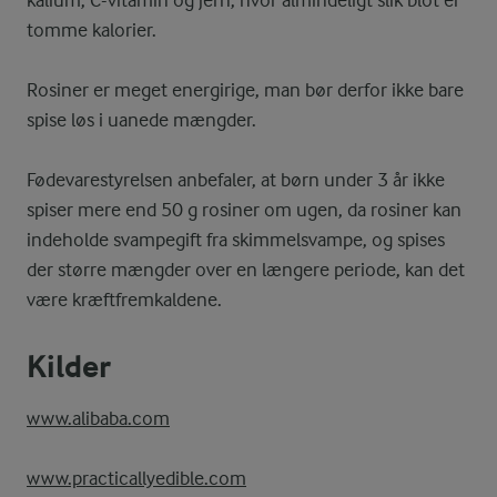
kalium, C-vitamin og jern, hvor almindeligt slik blot er
tomme kalorier.
Rosiner er meget energirige, man bør derfor ikke bare
spise løs i uanede mængder.
Fødevarestyrelsen anbefaler, at børn under 3 år ikke
spiser mere end 50 g rosiner om ugen, da rosiner kan
indeholde svampegift fra skimmelsvampe, og spises
der større mængder over en længere periode, kan det
være kræftfremkaldene.
Kilder
www.alibaba.com
www.practicallyedible.com