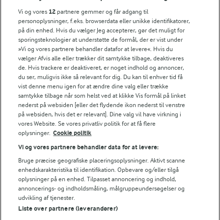
FarmAhead™ Check rapport
Vi og vores
12
partnere gemmer og får adgang til
Andelshaverinfo: Mælkepris
personoplysninger, f.eks. browserdata eller unikke identifikatorer,
på din enhed. Hvis du vælger Jeg accepterer, gør det muligt for
Fødevarestyrelsens smiley-rapporter for Arla Foods
sporingsteknologier at understøtte de formål, der er vist under
Fødevarestyrelsens smiley-rapporter for Jörd
»Vi og vores partnere behandler datafor at levere«. Hvis du
Fødevarestyrelsens smiley-rapporter for Lurpak PB
vælger Afvis alle eller trækker dit samtykke tilbage, deaktiveres
de. Hvis trackere er deaktiveret, er noget indhold og annoncer,
du ser, muligvis ikke så relevant for dig. Du kan til enhver tid få
vist denne menu igen for at ændre dine valg eller trække
samtykke tilbage når som helst ved at klikke Vis formål på linket
Følg
nederst på websiden [eller det flydende ikon nederst til venstre
på websiden, hvis det er relevant]. Dine valg vil have virkning i
vores Website. Se vores privatliv politik for at få flere
oplysninger.
Cookie politik
Vi og vores partnere behandler data for at levere:
Bruge præcise geografiske placeringsoplysninger. Aktivt scanne
enhedskarakteristika til identifikation. Opbevare og/eller tilgå
oplysninger på en enhed. Tilpasset annoncering og indhold,
© 2026 Arla Foods
annoncerings- og indholdsmåling, målgruppeundersøgelser og
Vælg en anden cookies
udvikling af tjenester.
Liste over partnere (leverandører)
Cookie politik