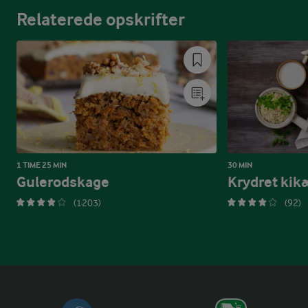
Relaterede opskrifter
1 TIME 25 MIN
30 MIN
Gulerodskage
Krydret kik
(1203)
(92)