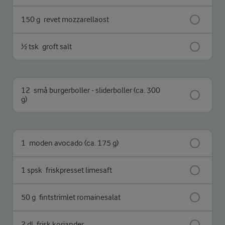
150 g
revet mozzarellaost
½ tsk
groft salt
12
små burgerboller - sliderboller (ca. 300
g)
1
moden avocado (ca. 175 g)
1 spsk
friskpresset limesaft
50 g
fintstrimlet romainesalat
2 dl
frisk koriander