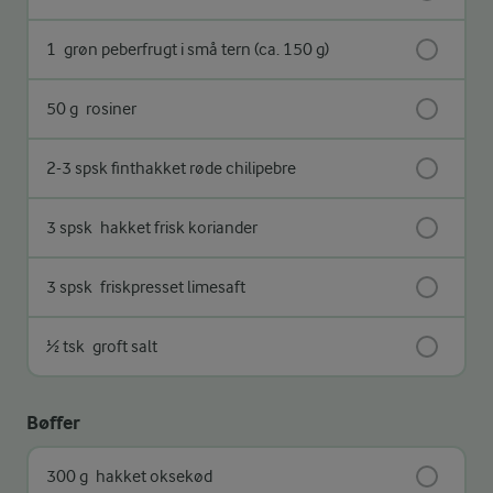
1
grøn peberfrugt i små tern (ca. 150 g)
50 g
rosiner
2-3 spsk finthakket røde chilipebre
3 spsk
hakket frisk koriander
3 spsk
friskpresset limesaft
½ tsk
groft salt
Bøffer
300 g
hakket oksekød