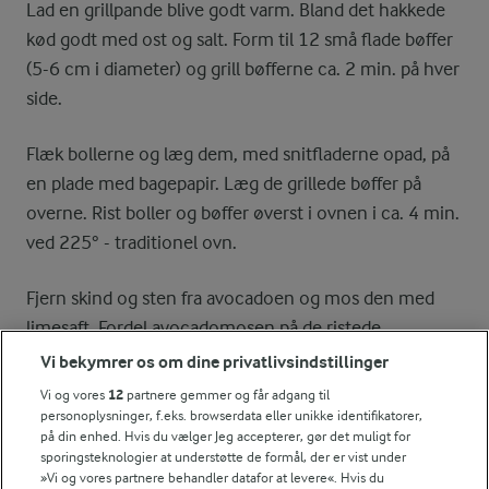
Lad en grillpande blive godt varm. Bland det hakkede
kød godt med ost og salt. Form til 12 små flade bøffer
(5-6 cm i diameter) og grill bøfferne ca. 2 min. på hver
side.
Flæk bollerne og læg dem, med snitfladerne opad, på
en plade med bagepapir. Læg de grillede bøffer på
overne. Rist boller og bøffer øverst i ovnen i ca. 4 min.
ved 225° - traditionel ovn.
Fjern skind og sten fra avocadoen og mos den med
limesaft. Fordel avocadomosen på de ristede
underboller. Læg salat, korianderblade og lidt salsa på
Vi bekymrer os om dine privatlivsindstillinger
og fordel overboller med bøffer på toppen. Server
Vi og vores
12
partnere gemmer og får adgang til
straks sammen med resten af majssalsaen.
personoplysninger, f.eks. browserdata eller unikke identifikatorer,
på din enhed. Hvis du vælger Jeg accepterer, gør det muligt for
sporingsteknologier at understøtte de formål, der er vist under
»Vi og vores partnere behandler datafor at levere«. Hvis du