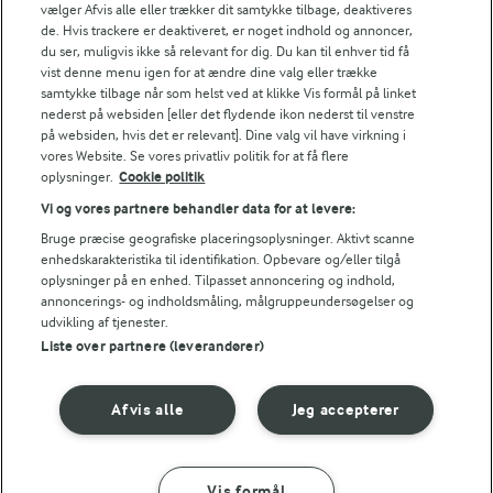
vælger Afvis alle eller trækker dit samtykke tilbage, deaktiveres
Bedømmelse
de. Hvis trackere er deaktiveret, er noget indhold og annoncer,
1
2
3
4
5
du ser, muligvis ikke så relevant for dig. Du kan til enhver tid få
vist denne menu igen for at ændre dine valg eller trække
samtykke tilbage når som helst ved at klikke Vis formål på linket
nederst på websiden [eller det flydende ikon nederst til venstre
på websiden, hvis det er relevant]. Dine valg vil have virkning i
NÆRINGSINDHOLD, PR 100 G
vores Website. Se vores privatliv politik for at få flere
oplysninger.
Cookie politik
Energiindhold:
Vi og vores partnere behandler data for at levere:
Bruge præcise geografiske placeringsoplysninger. Aktivt scanne
555 kJ / 133 kcal
enhedskarakteristika til identifikation. Opbevare og/eller tilgå
oplysninger på en enhed. Tilpasset annoncering og indhold,
Energifordeling
annoncerings- og indholdsmåling, målgruppeundersøgelser og
For at se denne video skal du give tilladelse
udvikling af tjenester.
til de nødvendige cookies.
Liste over partnere (leverandører)
ENERGI PR 100 G
GIV TILLADELSE HER
Afvis alle
Jeg accepterer
2,1 g
Fiber:
8,1 g
Protein:
Vis formål