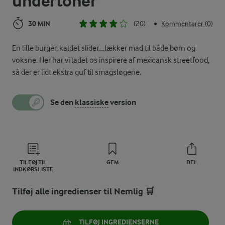
undertoner
30 MIN
(20)
Kommentarer (0)
•
En lille burger, kaldet slider....lækker mad til både børn og
voksne. Her har vi ladet os inspirere af mexicansk streetfood,
så der er lidt ekstra guf til smagsløgene.
Se den
klassiske
version
TILFØJ TIL
GEM
DEL
INDKØBSLISTE
Tilføj alle ingredienser til Nemlig 🛒
TILFØJ INGREDIENSERNE