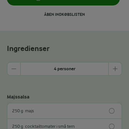
ÅBEN INDKØBSLISTEN
Ingredienser
4 personer
Majssalsa
250 g
majs
250 g
cocktailtomater i små tern