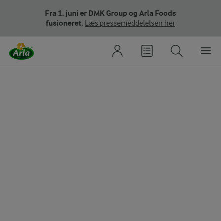
Fra 1. juni er DMK Group og Arla Foods
fusioneret.
Læs pressemeddelelsen her