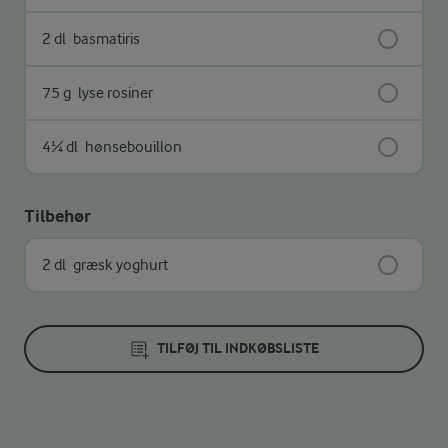
2 dl
basmatiris
75 g
lyse rosiner
4¼ dl
hønsebouillon
Tilbehør
2 dl
græsk yoghurt
TILFØJ TIL INDKØBSLISTE