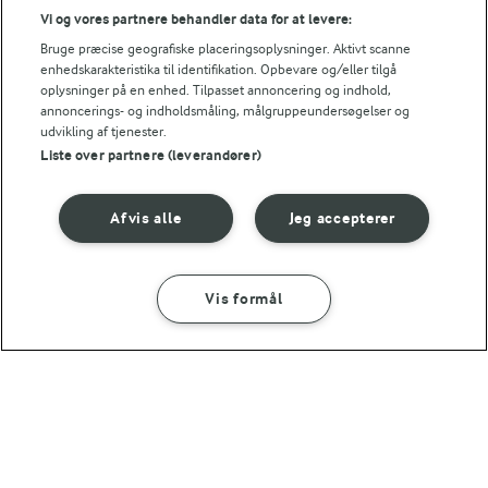
ENERGI PR 100 G
GIV TILLADELSE HER
Vi og vores partnere behandler data for at levere:
Bruge præcise geografiske placeringsoplysninger. Aktivt scanne
0,7 g
Fiber:
enhedskarakteristika til identifikation. Opbevare og/eller tilgå
oplysninger på en enhed. Tilpasset annoncering og indhold,
annoncerings- og indholdsmåling, målgruppeundersøgelser og
10,1 g
Protein:
udvikling af tjenester.
RELATERET VIDEO
Liste over partnere (leverandører)
Hvordan koger man ris
8 g
Fedt:
Karolines Køkkenskole viser, hvordan du koger ris – med
Afvis alle
Jeg accepterer
den helt rette konsistens. Og du vil få ros og ikke ris for dine
7,7 g
Kulhydrat:
ris.
Vis formål
SÅDAN GØR DU
INGREDIENSER
1 TIME 45 MIN
Krydrede bagte ris med kylling og
græskar
Andre gode forslag