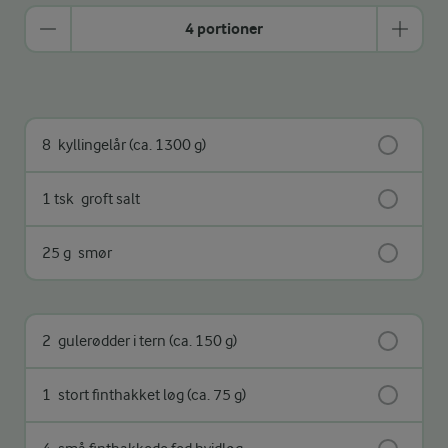
4 portioner
8
kyllingelår (ca. 1300 g)
1 tsk
groft salt
25 g
smør
2
gulerødder i tern (ca. 150 g)
1
stort finthakket løg (ca. 75 g)