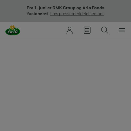
Fra 1. juni er DMK Group og Arla Foods
fusioneret.
Læs pressemeddelelsen her