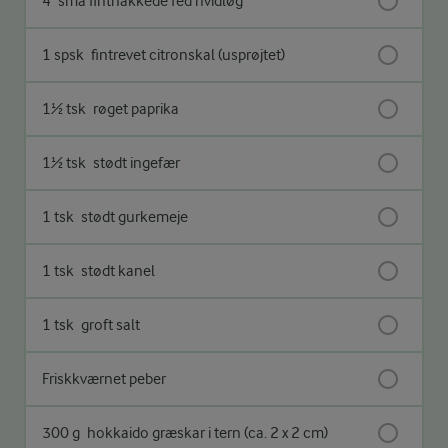
4
små finthakkede fed hvidløg
1 spsk
fintrevet citronskal (usprøjtet)
1½ tsk
røget paprika
1½ tsk
stødt ingefær
1 tsk
stødt gurkemeje
1 tsk
stødt kanel
1 tsk
groft salt
Friskkværnet peber
300 g
hokkaido græskar i tern (ca. 2 x 2 cm)