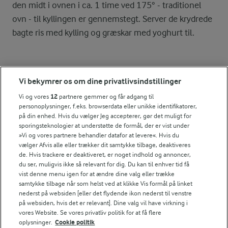
den midt i ovnen i ca. 1 time ved 175° - traditionel
ovn - til kyllingen er gennemstegt. Server de krydrede
bagte ris med kylling og græskar med yoghurt til.
Bedømmelse
Vi bekymrer os om dine privatlivsindstillinger
1
2
3
4
5
Vi og vores
12
partnere gemmer og får adgang til
personoplysninger, f.eks. browserdata eller unikke identifikatorer,
på din enhed. Hvis du vælger Jeg accepterer, gør det muligt for
sporingsteknologier at understøtte de formål, der er vist under
»Vi og vores partnere behandler datafor at levere«. Hvis du
NÆRINGSINDHOLD, PR 100 G
vælger Afvis alle eller trækker dit samtykke tilbage, deaktiveres
de. Hvis trackere er deaktiveret, er noget indhold og annoncer,
Energiindhold:
du ser, muligvis ikke så relevant for dig. Du kan til enhver tid få
vist denne menu igen for at ændre dine valg eller trække
599 kJ / 143 kcal
samtykke tilbage når som helst ved at klikke Vis formål på linket
nederst på websiden [eller det flydende ikon nederst til venstre
på websiden, hvis det er relevant]. Dine valg vil have virkning i
Energifordeling
For at se denne video skal du give tilladelse
vores Website. Se vores privatliv politik for at få flere
til de nødvendige cookies.
oplysninger.
Cookie politik