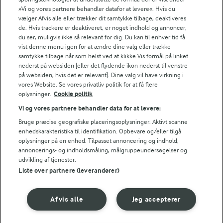
Fødevarestyrelsens smiley-rapporter for Jörd
»Vi og vores partnere behandler datafor at levere«. Hvis du
Fødevarestyrelsens smiley-rapporter for Lurpak PB
vælger Afvis alle eller trækker dit samtykke tilbage, deaktiveres
de. Hvis trackere er deaktiveret, er noget indhold og annoncer,
du ser, muligvis ikke så relevant for dig. Du kan til enhver tid få
vist denne menu igen for at ændre dine valg eller trække
samtykke tilbage når som helst ved at klikke Vis formål på linket
Følg
nederst på websiden [eller det flydende ikon nederst til venstre
på websiden, hvis det er relevant]. Dine valg vil have virkning i
vores Website. Se vores privatliv politik for at få flere
oplysninger.
Cookie politik
Vi og vores partnere behandler data for at levere:
Bruge præcise geografiske placeringsoplysninger. Aktivt scanne
enhedskarakteristika til identifikation. Opbevare og/eller tilgå
oplysninger på en enhed. Tilpasset annoncering og indhold,
© 2026 Arla Foods
annoncerings- og indholdsmåling, målgruppeundersøgelser og
Vælg en anden cookies
udvikling af tjenester.
Liste over partnere (leverandører)
Cookie politik
Afvis alle
Jeg accepterer
Betingelser for brug