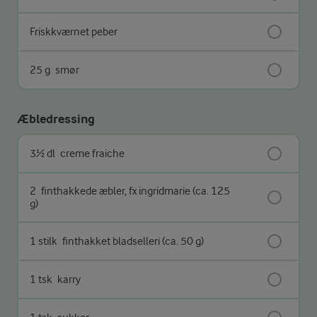
Friskkværnet peber
25 g
smør
Æbledressing
3½ dl
creme fraiche
2
finthakkede æbler, fx ingridmarie (ca. 125
g)
1 stilk
finthakket bladselleri (ca. 50 g)
1 tsk
karry