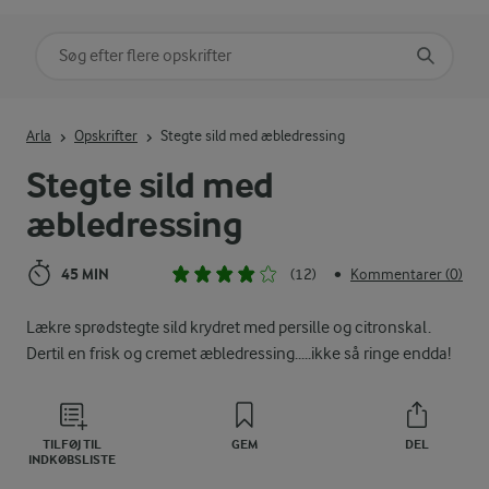
Søg på kategori
Indtast søgeord for at søge
Arla
Opskrifter
Stegte sild med æbledressing
Stegte sild med
æbledressing
45 MIN
(12)
Kommentarer (0)
•
Lækre sprødstegte sild krydret med persille og citronskal.
Dertil en frisk og cremet æbledressing.....ikke så ringe endda!
TILFØJ TIL
GEM
DEL
INDKØBSLISTE