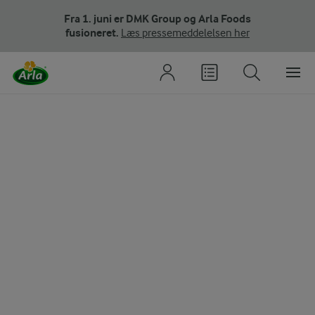
Fra 1. juni er DMK Group og Arla Foods
fusioneret.
Læs pressemeddelelsen her