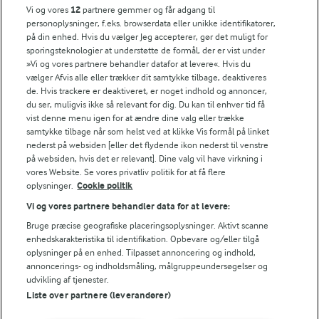
og smag til.
Vi og vores
12
partnere gemmer og får adgang til
personoplysninger, f.eks. browserdata eller unikke identifikatorer,
på din enhed. Hvis du vælger Jeg accepterer, gør det muligt for
sporingsteknologier at understøtte de formål, der er vist under
Bedømmelse
»Vi og vores partnere behandler datafor at levere«. Hvis du
vælger Afvis alle eller trækker dit samtykke tilbage, deaktiveres
1
2
3
4
5
de. Hvis trackere er deaktiveret, er noget indhold og annoncer,
du ser, muligvis ikke så relevant for dig. Du kan til enhver tid få
vist denne menu igen for at ændre dine valg eller trække
samtykke tilbage når som helst ved at klikke Vis formål på linket
Tips til opskriften
nederst på websiden [eller det flydende ikon nederst til venstre
på websiden, hvis det er relevant]. Dine valg vil have virkning i
Vi ved, at det tit er de små ting, der gør forskellen i
vores Website. Se vores privatliv politik for at få flere
køkkenet. Derfor deler vi de tips, vi selv bruger, når vi
oplysninger.
Cookie politik
laver mad og udvikler opskrifter.
Vi og vores partnere behandler data for at levere:
Bruge præcise geografiske placeringsoplysninger. Aktivt scanne
enhedskarakteristika til identifikation. Opbevare og/eller tilgå
TIP
oplysninger på en enhed. Tilpasset annoncering og indhold,
annoncerings- og indholdsmåling, målgruppeundersøgelser og
Silden har sæson hele året, men spisekvaliteten er bedst i to pe
udvikling af tjenester.
Liste over partnere (leverandører)
NÆRINGSINDHOLD, PR 100 G