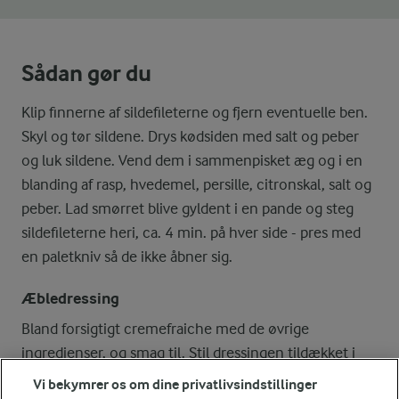
Sådan gør du
Klip finnerne af sildefileterne og fjern eventuelle ben.
Skyl og tør sildene. Drys kødsiden med salt og peber
og luk sildene. Vend dem i sammenpisket æg og i en
blanding af rasp, hvedemel, persille, citronskal, salt og
peber. Lad smørret blive gyldent i en pande og steg
sildefileterne heri, ca. 4 min. på hver side - pres med
en paletkniv så de ikke åbner sig.
Æbledressing
Bland forsigtigt cremefraiche med de øvrige
ingredienser, og smag til. Stil dressingen tildækket i
køleskabet i ca. ½ time. Rør den op inden serveringen
Vi bekymrer os om dine privatlivsindstillinger