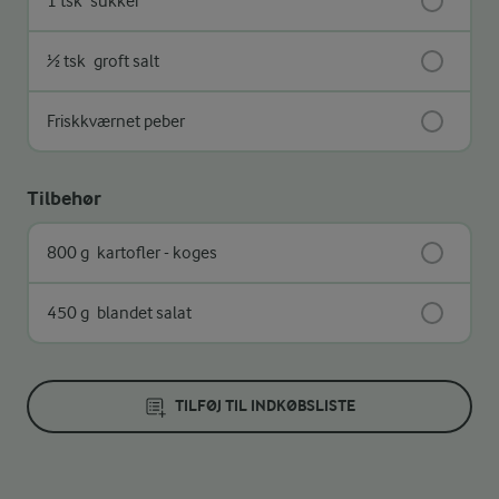
1 tsk
sukker
½ tsk
groft salt
Friskkværnet peber
Tilbehør
800 g
kartofler - koges
450 g
blandet salat
TILFØJ TIL INDKØBSLISTE