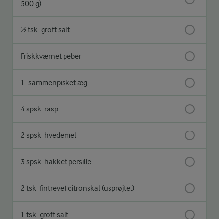
500 g)
½ tsk
groft salt
Friskkværnet peber
1
sammenpisket æg
4 spsk
rasp
2 spsk
hvedemel
3 spsk
hakket persille
2 tsk
fintrevet citronskal (usprøjtet)
1 tsk
groft salt