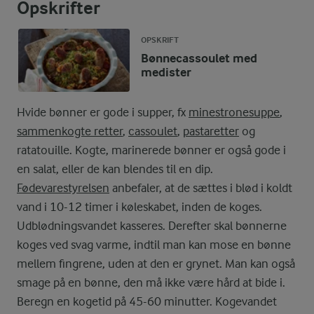
Opskrifter
OPSKRIFT
Bønnecassoulet med
medister
Hvide bønner er gode i supper, fx
minestronesuppe
,
sammenkogte retter
,
cassoulet
,
pastaretter
og
ratatouille. Kogte, marinerede bønner er også gode i
en salat, eller de kan blendes til en dip.
Fødevarestyrelsen
anbefaler, at de sættes i blød i koldt
vand i 10-12 timer i køleskabet, inden de koges.
Udblødningsvandet kasseres. Derefter skal bønnerne
koges ved svag varme, indtil man kan mose en bønne
mellem fingrene, uden at den er grynet. Man kan også
smage på en bønne, den må ikke være hård at bide i.
Beregn en kogetid på 45-60 minutter. Kogevandet