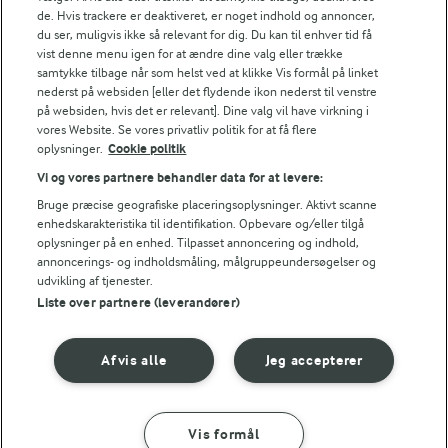
de. Hvis trackere er deaktiveret, er noget indhold og annoncer,
du ser, muligvis ikke så relevant for dig. Du kan til enhver tid få
vist denne menu igen for at ændre dine valg eller trække
samtykke tilbage når som helst ved at klikke Vis formål på linket
Følg
nederst på websiden [eller det flydende ikon nederst til venstre
på websiden, hvis det er relevant]. Dine valg vil have virkning i
vores Website. Se vores privatliv politik for at få flere
oplysninger.
Cookie politik
Vi og vores partnere behandler data for at levere:
Bruge præcise geografiske placeringsoplysninger. Aktivt scanne
enhedskarakteristika til identifikation. Opbevare og/eller tilgå
oplysninger på en enhed. Tilpasset annoncering og indhold,
© 2026 Arla Foods
annoncerings- og indholdsmåling, målgruppeundersøgelser og
Vælg en anden cookies
udvikling af tjenester.
Liste over partnere (leverandører)
Cookie politik
Afvis alle
Jeg accepterer
Betingelser for brug
Håndtering af personlige oplysninger
Vis formål