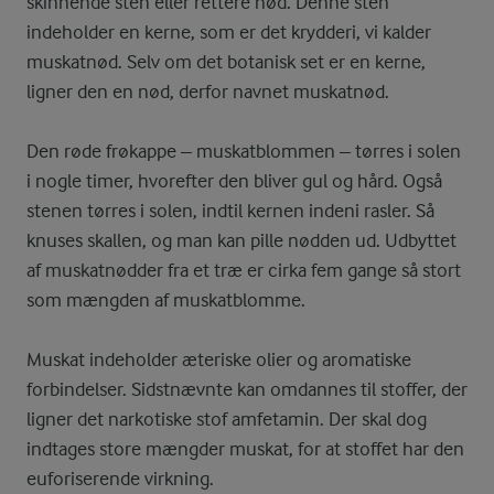
skinnende sten eller rettere nød. Denne sten
indeholder en kerne, som er det krydderi, vi kalder
muskatnød. Selv om det botanisk set er en kerne,
ligner den en nød, derfor navnet muskatnød.
Den røde frøkappe – muskatblommen – tørres i solen
i nogle timer, hvorefter den bliver gul og hård. Også
stenen tørres i solen, indtil kernen indeni rasler. Så
knuses skallen, og man kan pille nødden ud. Udbyttet
af muskatnødder fra et træ er cirka fem gange så stort
som mængden af muskatblomme.
Muskat indeholder æteriske olier og aromatiske
forbindelser. Sidstnævnte kan omdannes til stoffer, der
ligner det narkotiske stof amfetamin. Der skal dog
indtages store mængder muskat, for at stoffet har den
euforiserende virkning.