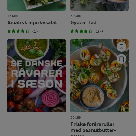
15 MIN
30 MIN
Asiatisk agurkesalat
Gyoza i fad
(17)
(37)
30 MIN
Friske forårsruller
med peanutbutter-