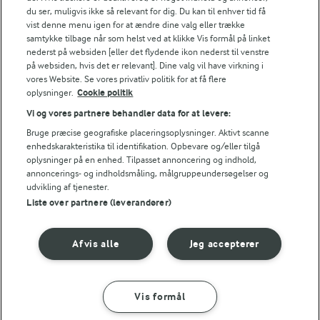
du ser, muligvis ikke så relevant for dig. Du kan til enhver tid få
vist denne menu igen for at ændre dine valg eller trække
samtykke tilbage når som helst ved at klikke Vis formål på linket
nederst på websiden [eller det flydende ikon nederst til venstre
på websiden, hvis det er relevant]. Dine valg vil have virkning i
vores Website. Se vores privatliv politik for at få flere
oplysninger.
Cookie politik
Vi og vores partnere behandler data for at levere:
Bruge præcise geografiske placeringsoplysninger. Aktivt scanne
30 MIN
1 TIME
enhedskarakteristika til identifikation. Opbevare og/eller tilgå
Banh Mi salat
Tikka masala
oplysninger på en enhed. Tilpasset annoncering og indhold,
annoncerings- og indholdsmåling, målgruppeundersøgelser og
(44)
(2)
udvikling af tjenester.
Liste over partnere (leverandører)
Afvis alle
Jeg accepterer
Vis formål