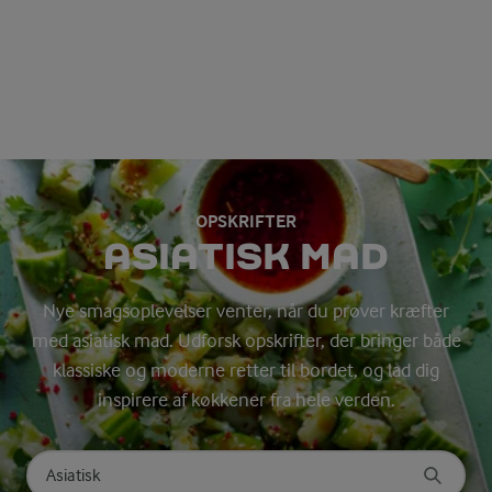
OPSKRIFTER
ASIATISK MAD
Nye smagsoplevelser venter, når du prøver kræfter
med asiatisk mad. Udforsk opskrifter, der bringer både
klassiske og moderne retter til bordet, og lad dig
inspirere af køkkener fra hele verden.
Søg på kategori