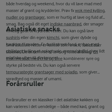
både hverdag og weekend, hvor du vil lave mad med
masser af grønt og krydderier. Prøv fx
wok med kylling,
nudler og grøntsager
, som er hurtig at lave og fuld af
smag. Bag også dit eget
indiske naanbrød
, der smager
Asiatiske snacks
virkelig godt til krydrede retter. Du kan også lave
sushiris
eller din egen
kimchi
, som giver dybde og
karakter til maden. Er du til street food, er
bao med
Små asiatiske retter er ideelle som snack, forret eller
chilistegt kylling
et oplagt valg, mens
ristaffel
giver lidt
tilbehør. De er nemme at lave og fulde af smag.
En
asiatiske vibes til din karryret.
frisk rejesalat med chili og lime
kombinerer syre og
styrke på bedste vis. Du kan også servere
tempurastegte grøntsager med sojadip
, som giver
sprødhed og masser af umami.
Forårsruller
Forårsruller er en klassiker i det asiatiske køkken og
kan varieres i det uendelige – både med kød, grønt og