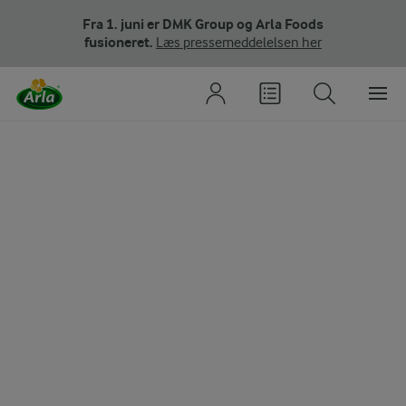
Fra 1. juni er DMK Group og Arla Foods
fusioneret.
Læs pressemeddelelsen her