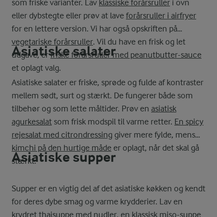
som friske varianter. Lav
klassiske forårsruller
i ovn
eller dybstegte eller prøv at lave
forårsruller i airfryer
for en lettere version. Vi har også opskriften på
vegetariske forårsruller
. Vil du have en frisk og let
Asiatiske salater
udgave, er
friske forårsruller med peanutbutter-sauce
et oplagt valg.
Asiatiske salater er friske, sprøde og fulde af kontraster
mellem sødt, surt og stærkt. De fungerer både som
tilbehør og som lette måltider. Prøv en
asiatisk
agurkesalat
som frisk modspil til varme retter.
En spicy
rejesalat med citrondressing
giver mere fylde, mens
kimchi på den hurtige måde
er oplagt, når det skal gå
Asiatiske supper
stærkt.
Supper er en vigtig del af det asiatiske køkken og kendt
for deres dybe smag og varme krydderier. Lav en
krydret
thaisuppe med nudler
, en klassisk
miso-suppe