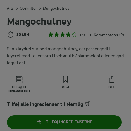
Indtast søgeord for at søge
Arla
Opskrifter
Mangochutney
Mangochutney
30 MIN
(3)
Kommentarer (2)
•
Skøn krydret sur-sød mangochutney, der passer godt til
krydret mad - eller som tilbehør til blåskimmelost eller en god
lagret ost.
TILFØJ TIL
GEM
DEL
INDKØBSLISTE
Tilføj alle ingredienser til Nemlig 🛒
TILFØJ INGREDIENSERNE