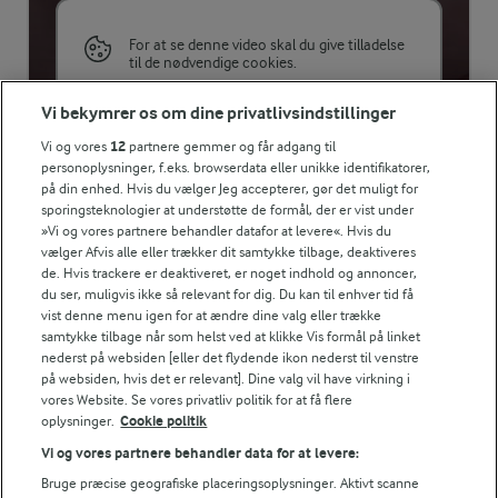
Energifordeling
For at se denne video skal du give tilladelse
til de nødvendige cookies.
ENERGI PR 100 G
GIV TILLADELSE HER
Vi bekymrer os om dine privatlivsindstillinger
Vi og vores
12
partnere gemmer og får adgang til
0,9 g
Fiber:
personoplysninger, f.eks. browserdata eller unikke identifikatorer,
på din enhed. Hvis du vælger Jeg accepterer, gør det muligt for
sporingsteknologier at understøtte de formål, der er vist under
0,7 g
Protein:
»Vi og vores partnere behandler datafor at levere«. Hvis du
RELATERET VIDEO
vælger Afvis alle eller trækker dit samtykke tilbage, deaktiveres
Sådan skræller du nemt ingefær med en
0,2 g
Fedt:
de. Hvis trackere er deaktiveret, er noget indhold og annoncer,
ske.
du ser, muligvis ikke så relevant for dig. Du kan til enhver tid få
vist denne menu igen for at ændre dine valg eller trække
Skræl frisk ingefær med en ske - se her, hvor nemt det er.
28,5 g
Kulhydrat:
samtykke tilbage når som helst ved at klikke Vis formål på linket
nederst på websiden [eller det flydende ikon nederst til venstre
på websiden, hvis det er relevant]. Dine valg vil have virkning i
vores Website. Se vores privatliv politik for at få flere
oplysninger.
Cookie politik
Vi og vores partnere behandler data for at levere:
Bruge præcise geografiske placeringsoplysninger. Aktivt scanne