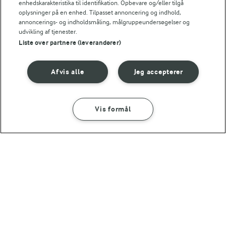
enhedskarakteristika til identifikation. Opbevare og/eller tilgå
Andre gode forslag
oplysninger på en enhed. Tilpasset annoncering og indhold,
annoncerings- og indholdsmåling, målgruppeundersøgelser og
udvikling af tjenester.
Liste over partnere (leverandører)
Afvis alle
Jeg accepterer
Vis formål
SÅDAN GØR DU
INGREDIENSER
20 MIN
MAD GIVER LÆRING TIL LIVET
30 MIN
Chutney
Kan det at dufte og
Mangochutney
smage lære os noget?
(3)