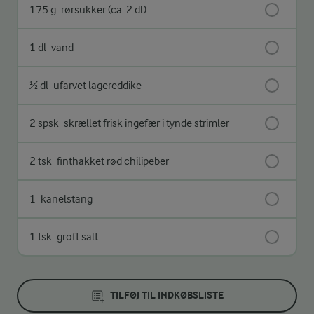
175 g
rørsukker (ca. 2 dl)
1 dl
vand
½ dl
ufarvet lagereddike
2 spsk
skrællet frisk ingefær i tynde strimler
2 tsk
finthakket rød chilipeber
1
kanelstang
1 tsk
groft salt
TILFØJ TIL INDKØBSLISTE