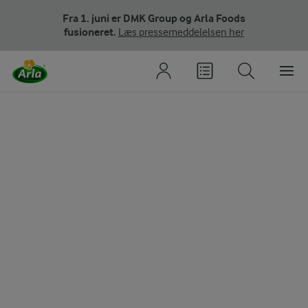
Fra 1. juni er DMK Group og Arla Foods
fusioneret.
Læs pressemeddelelsen her