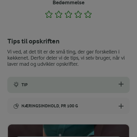
Bedømmelse
1
2
3
4
5
Tips til opskriften
Vi ved, at det tit er de små ting, der gør forskellen i
køkkenet. Derfor deler vi de tips, vi selv bruger, når vi
laver mad og udvikler opskrifter.
TIP
Du kan selv styre styrken på din chutney ved at tilsætte mere ell
NÆRINGSINDHOLD, PR 100 G
Energiindhold:
504 kJ / 120 kcal