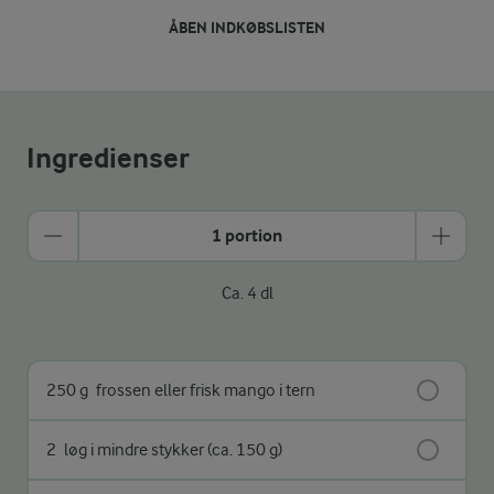
ÅBEN INDKØBSLISTEN
Ingredienser
1 portion
Ca. 4 dl
250 g
frossen eller frisk mango i tern
2
løg i mindre stykker (ca. 150 g)