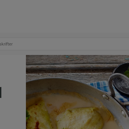
at søge
d