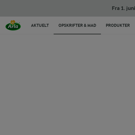
Kåldolmere med fisk og bagte rodfrugter
Fra 1. ju
AKTUELT
OPSKRIFTER & MAD
PRODUKTER