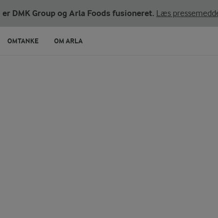
ni er DMK Group og Arla Foods fusioneret.
Læs pressemedde
OMTANKE
OM ARLA