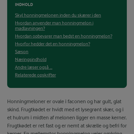
INDHOLD
Skyl honningmelonen inden du skærer i den
Hvordan anvender man honningmelon i
madlavningen?
Hvordan opbevarer man bedst en honningmelon?
Hvorfor hedder det en honningmelon?
Sæson
Næringsindhold
Andre læser også ...
Relaterede opskrifter
Honningmeloner er ovale i faconen og har gult, glat
skind. Frugtkødet er hvidt med et lysegrønt skær, og i
et hulrum i midten af melonen ligger en masse kerner.
Frugtkødet er ret fast og er nemt at skrælle og befri for
kerner. En mellemstor honningmelon vejer omkring