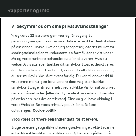
Rapporter og info
Vi bekymrer os om dine privatlivsindstillinger
Årsrapport
FarmAhead™ Check rapport
Vi og vores
12
partnere gemmer og får adgang til
personoplysninger, f.eks. browserdata eller unikke identifikatorer,
Andelshaverinfo: Mælkepris
på din enhed. Hvis du vælger Jeg accepterer, gør det muligt for
Fødevarestyrelsens smiley-rapporter for Arla Foods
sporingsteknologier at understøtte de formål, der er vist under
Fødevarestyrelsens smiley-rapporter for Jörd
»Vi og vores partnere behandler datafor at levere«. Hvis du
Fødevarestyrelsens smiley-rapporter for Lurpak PB
vælger Afvis alle eller trækker dit samtykke tilbage, deaktiveres
de. Hvis trackere er deaktiveret, er noget indhold og annoncer,
du ser, muligvis ikke så relevant for dig. Du kan til enhver tid få
vist denne menu igen for at ændre dine valg eller trække
samtykke tilbage når som helst ved at klikke Vis formål på linket
Følg
nederst på websiden [eller det flydende ikon nederst til venstre
på websiden, hvis det er relevant]. Dine valg vil have virkning i
vores Website. Se vores privatliv politik for at få flere
oplysninger.
Cookie politik
Vi og vores partnere behandler data for at levere:
Bruge præcise geografiske placeringsoplysninger. Aktivt scanne
enhedskarakteristika til identifikation. Opbevare og/eller tilgå