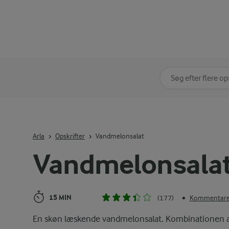
Søg på kategori
Indtast søgeord for 
Arla
Opskrifter
Vandmelonsalat
Vandmelonsala
15 MIN
(177)
Kommentarer
•
En skøn læskende vandmelonsalat. Kombinationen a