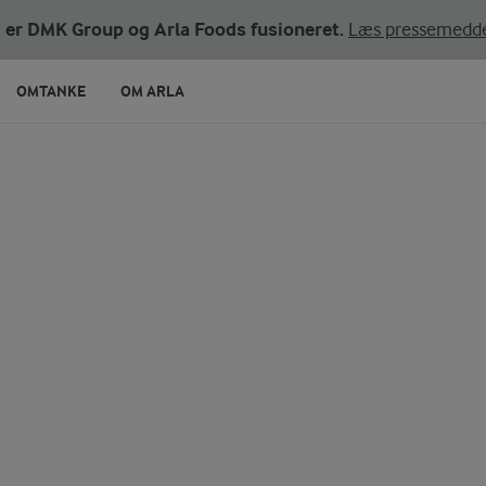
ni er DMK Group og Arla Foods fusioneret.
Læs pressemedde
OMTANKE
OM ARLA