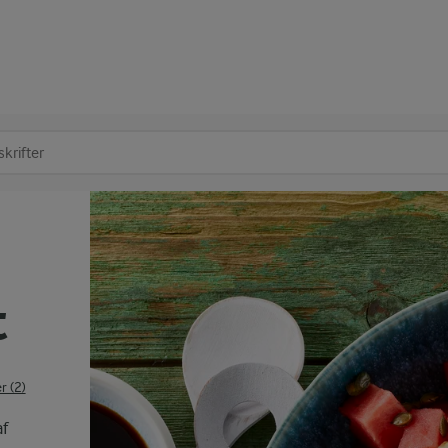
at søge
t
 (2)
f