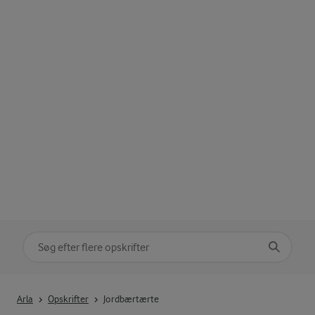
Søg på kategori
Indtast søgeord for at søge
Arla
Opskrifter
Jordbærtærte