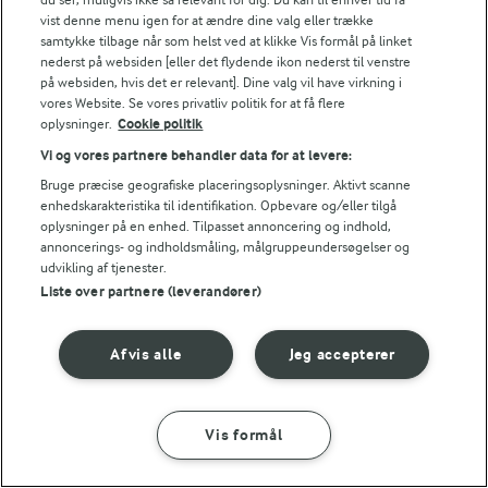
laver mad og udvikler opskrifter.
vist denne menu igen for at ændre dine valg eller trække
samtykke tilbage når som helst ved at klikke Vis formål på linket
nederst på websiden [eller det flydende ikon nederst til venstre
på websiden, hvis det er relevant]. Dine valg vil have virkning i
TIP
vores Website. Se vores privatliv politik for at få flere
oplysninger.
Cookie politik
Skal det gå lidt hurtigere kan du stille tærtebunden i fryseren i
Vi og vores partnere behandler data for at levere:
NÆRINGSINDHOLD, PR 100 G
Bruge præcise geografiske placeringsoplysninger. Aktivt scanne
enhedskarakteristika til identifikation. Opbevare og/eller tilgå
Energiindhold:
God gammeldags jordbærgrød hører sommeren til
oplysninger på en enhed. Tilpasset annoncering og indhold,
annoncerings- og indholdsmåling, målgruppeundersøgelser og
- smager af gode minder...
1080 kJ / 258 kcal
udvikling af tjenester.
Liste over partnere (leverandører)
Energifordeling
Afvis alle
Jeg accepterer
ENERGI PR 100 G
1,2 g
Fiber:
Vis formål
SÅDAN GØR DU
INGREDIENSER
3,7 g
Protein: