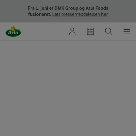
Fra 1. juni er DMK Group og Arla Foods
fusioneret.
Læs pressemeddelelsen her