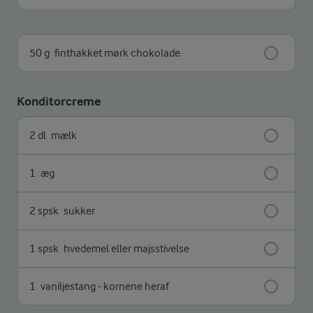
50 g
finthakket mørk chokolade
Konditorcreme
2 dl
mælk
1
æg
2 spsk
sukker
1 spsk
hvedemel eller majsstivelse
1
vaniljestang - kornene heraf