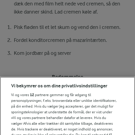
dæk den med film helt nede ved cremen, så den
ikke danner skind. Lad cremen køle af.
Pisk fløden til et let skum og vend den i cremen.
Fordel konditorcremen på mazarintærten.
Kom jordbær på og server
Bedømmelse
Vi bekymrer os om dine privatlivsindstillinger
1
2
3
4
5
Vi og vores
12
partnere gemmer og får adgang til
personoplysninger, f.eks. browserdata eller unikke identifikatorer,
på din enhed. Hvis du vælger Jeg accepterer, gør det muligt for
sporingsteknologier at understøtte de formål, der er vist under
Tips til opskriften
»Vi og vores partnere behandler datafor at levere«. Hvis du
vælger Afvis alle eller trækker dit samtykke tilbage, deaktiveres
Vi ved, at det tit er de små ting, der gør forskellen i
de. Hvis trackere er deaktiveret, er noget indhold og annoncer,
køkkenet. Derfor deler vi de tips, vi selv bruger, når vi
du ser, muligvis ikke så relevant for dig. Du kan til enhver tid få