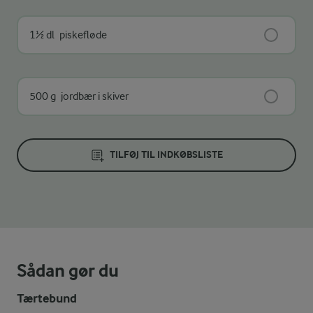
1½ dl
piskefløde
500 g
jordbær i skiver
TILFØJ TIL INDKØBSLISTE
Sådan gør du
Tærtebund