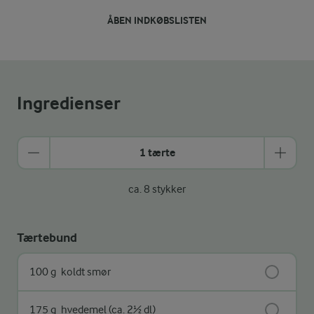
ÅBEN INDKØBSLISTEN
Ingredienser
1 tærte
ca. 8 stykker
Tærtebund
100 g
koldt smør
175 g
hvedemel (ca. 2½ dl)