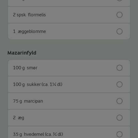
2 spsk
flormelis
1
æggeblomme
Mazarinfyld
100 g
smør
100 g
sukker (ca. 1¼ dl)
75 g
marcipan
2
æg
35 g
hvedemel (ca. ¾ dl)