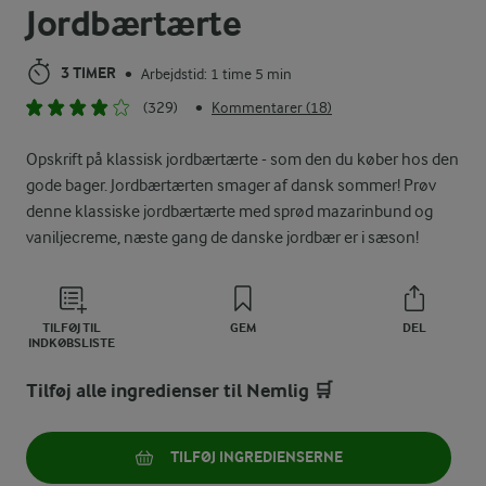
Jordbærtærte
3 TIMER
Arbejdstid: 1 time 5 min
•
(329)
Kommentarer (18)
•
Opskrift på klassisk jordbærtærte - som den du køber hos den
gode bager. Jordbærtærten smager af dansk sommer! Prøv
denne klassiske jordbærtærte med sprød mazarinbund og
vaniljecreme, næste gang de danske jordbær er i sæson!
TILFØJ TIL
GEM
DEL
INDKØBSLISTE
Tilføj alle ingredienser til Nemlig 🛒
TILFØJ INGREDIENSERNE