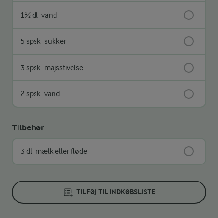
1½ dl
vand
5 spsk
sukker
3 spsk
majsstivelse
2 spsk
vand
Tilbehør
3 dl
mælk eller fløde
TILFØJ TIL INDKØBSLISTE