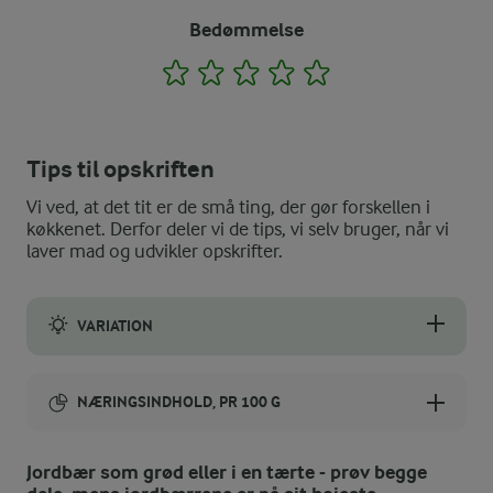
Bedømmelse
1
2
3
4
5
Tips til opskriften
Vi ved, at det tit er de små ting, der gør forskellen i
køkkenet. Derfor deler vi de tips, vi selv bruger, når vi
laver mad og udvikler opskrifter.
VARIATION
Hindbær, stikkelsbær, blommer (udstenede), tyttebær, brombær, 
NÆRINGSINDHOLD, PR 100 G
Energiindhold:
Jordbær som grød eller i en tærte - prøv begge