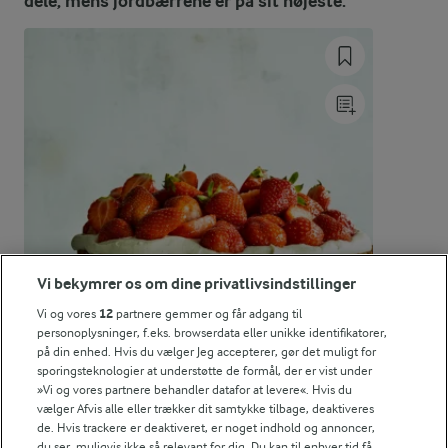
dele, mens jordbærrene er på sit højeste.
245 kJ / 59 kcal
Energifordeling
ENERGI PR 100 G
0,9 g
Fiber:
1,2 g
Protein:
0,2 g
Fedt:
Vi bekymrer os om dine privatlivsindstillinger
Vi og vores
12
partnere gemmer og får adgang til
12,8 g
Kulhydrat:
personoplysninger, f.eks. browserdata eller unikke identifikatorer,
på din enhed. Hvis du vælger Jeg accepterer, gør det muligt for
sporingsteknologier at understøtte de formål, der er vist under
»Vi og vores partnere behandler datafor at levere«. Hvis du
vælger Afvis alle eller trækker dit samtykke tilbage, deaktiveres
de. Hvis trackere er deaktiveret, er noget indhold og annoncer,
du ser, muligvis ikke så relevant for dig. Du kan til enhver tid få