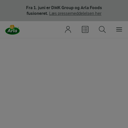
Fra 1. juni er DMK Group og Arla Foods
fusioneret.
Læs pressemeddelelsen her