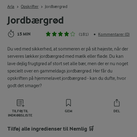
Indtast søgeord for at søge
Arla
Opskrifter
Jordbærgrød
Jordbærgrød
15 MIN
(181)
Kommentarer (0)
•
Du ved med sikkerhed, at sommeren er på sit højeste, når der
serveres lækker jordbærgrød med mælk eller fløde. Du kan
lave dejlig frugtgrød af stort set alle bær, men der er nu noget
specielt over en gammeldags jordbærgrød. Her får du
opskriften på hjemmelavet jordbærgrød - kan du dufte, hvor
godt det smager?
TILFØJ TIL
GEM
DEL
INDKØBSLISTE
Tilføj alle ingredienser til Nemlig 🛒