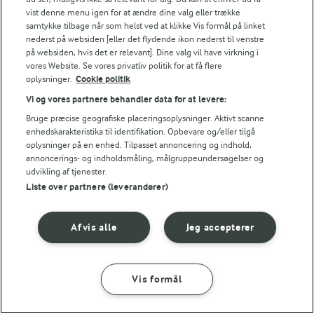
vist denne menu igen for at ændre dine valg eller trække
3 TIMER
samtykke tilbage når som helst ved at klikke Vis formål på linket
Jordbærtærte
nederst på websiden [eller det flydende ikon nederst til venstre
på websiden, hvis det er relevant]. Dine valg vil have virkning i
(329)
vores Website. Se vores privatliv politik for at få flere
oplysninger.
Cookie politik
Vi og vores partnere behandler data for at levere:
Bruge præcise geografiske placeringsoplysninger. Aktivt scanne
enhedskarakteristika til identifikation. Opbevare og/eller tilgå
LAKTOSEFRI MADLAVNING
oplysninger på en enhed. Tilpasset annoncering og indhold,
Få tips til madlavning uden
annoncerings- og indholdsmåling, målgruppeundersøgelser og
laktose
udvikling af tjenester.
Liste over partnere (leverandører)
Afvis alle
Jeg accepterer
Andre gode forslag
Vis formål
SÅDAN GØR DU
INGREDIENSER