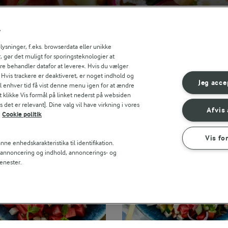
r
sninger, f.eks. browserdata eller unikke
, gør det muligt for sporingsteknologier at
ere behandler datafor at levere«. Hvis du vælger
. Hvis trackere er deaktiveret, er noget indhold og
Jeg acce
til enhver tid få vist denne menu igen for at ændre
t klikke Vis formål på linket nederst på websiden
 det er relevant]. Dine valg vil have virkning i vores
Afvis 
Cookie politik
Vis fo
ne enhedskarakteristika til identifikation.
t annoncering og indhold, annoncerings- og
enester.