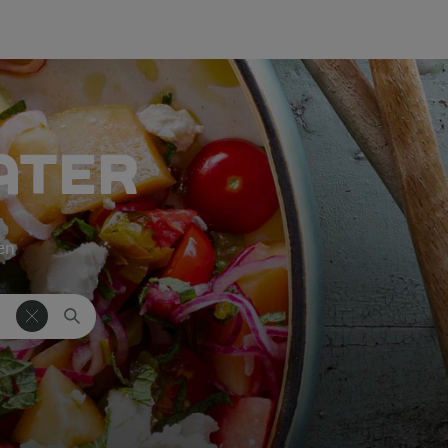
ATER
ken