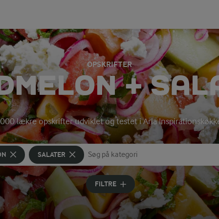
OPSKRIFTER
DMELON + SAL
000 lækre opskrifter udviklet og testet i Arla Inspirationskøk
ON
SALATER
Søg på kategori
Indtast søgeord for at søge
FILTRE