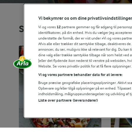
Vi bekymrer os om dine privatlivsindstillinge
Se alle vores opskrifter
Vi og vores
12
partnere gemmer og får adgang til personoply
identifikatorer, på din enhed. Hvis du vælger Jeg accepterer
understøtte de formål, der er vist under »Vi og vores partn
Afvis alle eller trækker dit samtykke tilbage, deaktiveres de
annoncer, du ser, muligvis ikke så relevant for dig. Du kan 
dine valg eller trække samtykke tilbage når som helst ved a
[eller det flydende ikon nederst til venstre på websiden, hvis
Website. Se vores privatliv politik for at få flere oplysninger.
Vi og vores partnere behandler data for at levere:
Bruge præcise geografiske placeringsoplysninger. Aktivt scan
Opbevare og/eller tilgå oplysninger på en enhed. Tilpasse
indholdsmåling, målgruppeundersøgelser og udvikling af tj
Liste over partnere (leverandører)