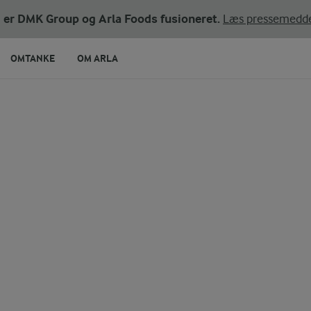
ni er DMK Group og Arla Foods fusioneret.
Læs pressemedde
OMTANKE
OM ARLA