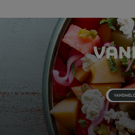
VAN
3.
VANDMEL