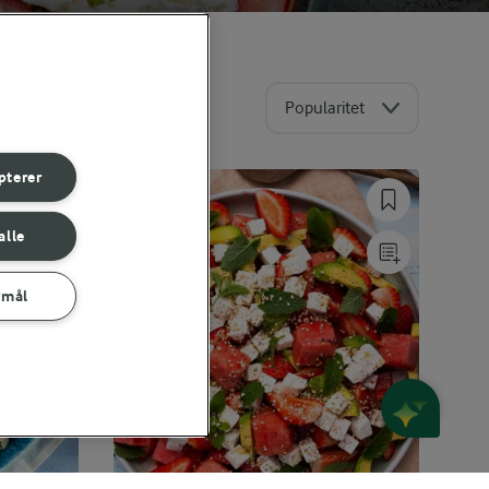
Popularitet
pterer
alle
rmål