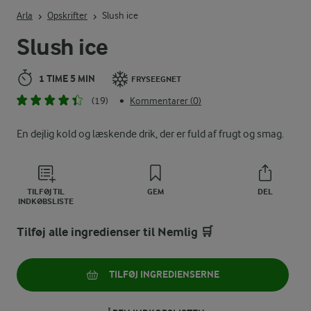
Indtast søgeord for at søge
Arla
Opskrifter
Slush ice
Slush ice
1 TIME 5 MIN
FRYSEEGNET
(19)
Kommentarer (0)
•
En dejlig kold og læskende drik, der er fuld af frugt og smag.
TILFØJ TIL
GEM
DEL
INDKØBSLISTE
Tilføj alle ingredienser til Nemlig 🛒
TILFØJ INGREDIENSERNE