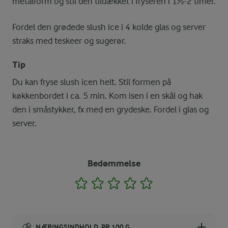
metalform og stil den tildækket i fryseren i 1½-2 timer.
Fordel den grødede slush ice i 4 kolde glas og server
straks med teskeer og sugerør.
Tip
Du kan fryse slush icen helt. Stil formen på
køkkenbordet i ca. 5 min. Kom isen i en skål og hak
den i småstykker, fx med en grydeske. Fordel i glas og
server.
Bedømmelse
1
2
3
4
5
NÆRINGSINDHOLD, PR 100 G