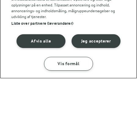
med avocado,
og tricks her
oplysninger på en enhed. Tilpasset annoncering og indhold,
broccoli og spinat
annoncerings- og indholdsmåling, målgruppeundersøgelser og
udvikling af tjenester.
(46)
Liste over partnere (leverandører)
Afvis alle
Jeg accepterer
Vis formål
SÅDAN GØR DU
INGREDIENSER
1 TIME 5 MIN
Slush ice
15 MIN
5 MIN
Jordbærsmoothie
White russian
(328)
(93)