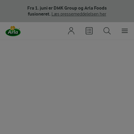
Fra 1. juni er DMK Group og Arla Foods
fusioneret.
Læs pressemeddelelsen her