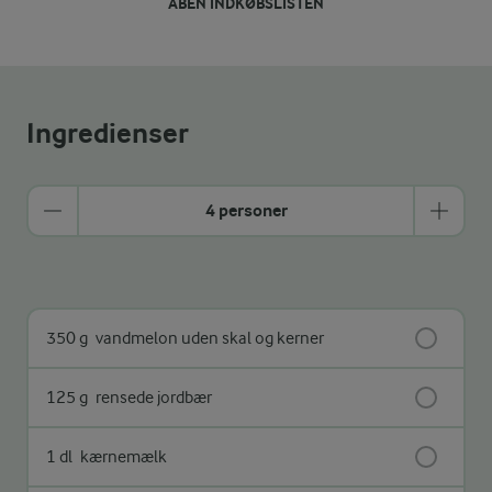
ÅBEN INDKØBSLISTEN
Ingredienser
4 personer
350 g
vandmelon uden skal og kerner
125 g
rensede jordbær
1 dl
kærnemælk