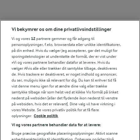
Vi bekymrer os om dine privatlivsindstillinger
Andre gode forslag
Vi og vores
12
partnere gemmer og får adgang til
personoplysninger, f.eks. browserdata eller unikke identifikatorer,
på din enhed. Hvis du vælger Jeg accepterer, gør det muligt for
sporingsteknologier at understøtte de formål, der er vist under
»Vi og vores partnere behandler datafor at levere«. Hvis du
vælger Afvis alle eller trækker dit samtykke tilbage, deaktiveres
de. Hvis trackere er deaktiveret, er noget indhold og annoncer,
du ser, muligvis ikke så relevant for dig. Du kan til enhver tid få
vist denne menu igen for at ændre dine valg eller trække
samtykke tilbage når som helst ved at klikke Vis formål på linket
nederst på websiden [eller det flydende ikon nederst til venstre
på websiden, hvis det er relevant]. Dine valg vil have virkning i
vores Website. Se vores privatliv politik for at få flere
oplysninger.
Cookie politik
Vi og vores partnere behandler data for at levere:
15 MIN
FØLG MED PÅ INSTAGRAM
Bruge præcise geografiske placeringsoplysninger. Aktivt scanne
Grøn smoothie
Få madinspiration, tips
enhedskarakteristika til identifikation. Opbevare og/eller tilgå