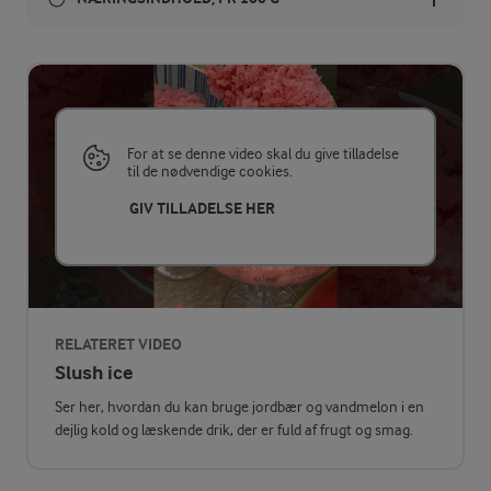
Energiindhold:
220 kJ / 52 kcal
Energifordeling
For at se denne video skal du give tilladelse
til de nødvendige cookies.
ENERGI PR 100 G
GIV TILLADELSE HER
0,7 g
Fiber:
1 g
Protein:
RELATERET VIDEO
Slush ice
0,1 g
Fedt:
Ser her, hvordan du kan bruge jordbær og vandmelon i en
dejlig kold og læskende drik, der er fuld af frugt og smag.
11,7 g
Kulhydrat: