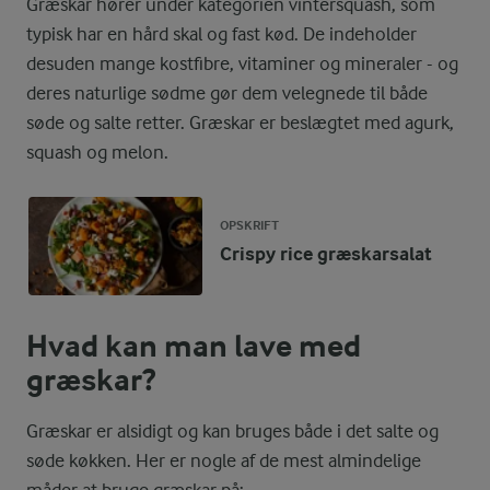
Græskar hører under kategorien vintersquash, som
typisk har en hård skal og fast kød. De indeholder
desuden mange kostfibre, vitaminer og mineraler - og
deres naturlige sødme gør dem velegnede til både
søde og salte retter. Græskar er beslægtet med agurk,
squash og melon.
OPSKRIFT
Crispy rice græskarsalat
Hvad kan man lave med
græskar?
Græskar er alsidigt og kan bruges både i det salte og
søde køkken. Her er nogle af de mest almindelige
måder at bruge græskar på: