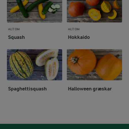
ALT OM
ALT OM
Squash
Hokkaido
Spaghettisquash
Halloween græskar