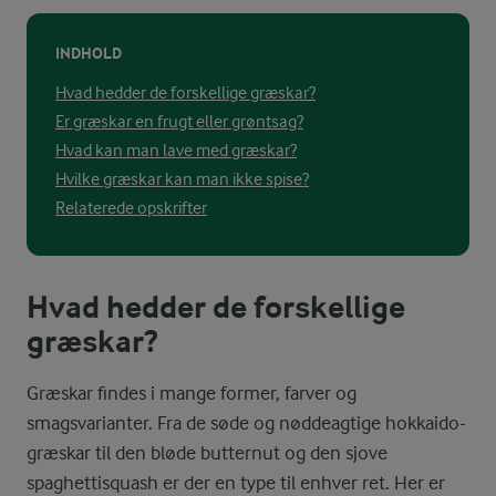
INDHOLD
Hvad hedder de forskellige græskar?
Er græskar en frugt eller grøntsag?
Hvad kan man lave med græskar?
Hvilke græskar kan man ikke spise?
Relaterede opskrifter
Hvad hedder de forskellige
græskar?
Græskar findes i mange former, farver og
smagsvarianter. Fra de søde og nøddeagtige hokkaido-
græskar til den bløde butternut og den sjove
spaghettisquash er der en type til enhver ret. Her er