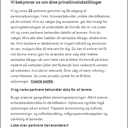
Vi bekymrer os om dine privatlivsindstillinger
Årsrapport
FarmAhead™ Check rapport
Vi og vores
12
partnere gemmer og får adgang til
personoplysninger, f.eks. browserdata eller unikke identifikatorer,
Andelshaverinfo: Mælkepris
på din enhed. Hvis du vælger Jeg accepterer, gør det muligt for
Fødevarestyrelsens smiley-rapporter for Arla Foods
sporingsteknologier at understøtte de formål, der er vist under
Fødevarestyrelsens smiley-rapporter for Jörd
»Vi og vores partnere behandler datafor at levere«. Hvis du
Fødevarestyrelsens smiley-rapporter for Lurpak PB
vælger Afvis alle eller trækker dit samtykke tilbage, deaktiveres
de. Hvis trackere er deaktiveret, er noget indhold og annoncer,
du ser, muligvis ikke så relevant for dig. Du kan til enhver tid få
vist denne menu igen for at ændre dine valg eller trække
samtykke tilbage når som helst ved at klikke Vis formål på linket
Følg
nederst på websiden [eller det flydende ikon nederst til venstre
på websiden, hvis det er relevant]. Dine valg vil have virkning i
vores Website. Se vores privatliv politik for at få flere
oplysninger.
Cookie politik
Vi og vores partnere behandler data for at levere:
Bruge præcise geografiske placeringsoplysninger. Aktivt scanne
enhedskarakteristika til identifikation. Opbevare og/eller tilgå
oplysninger på en enhed. Tilpasset annoncering og indhold,
© 2026 Arla Foods
annoncerings- og indholdsmåling, målgruppeundersøgelser og
udvikling af tjenester.
Vælg en anden cookies
Liste over partnere (leverandører)