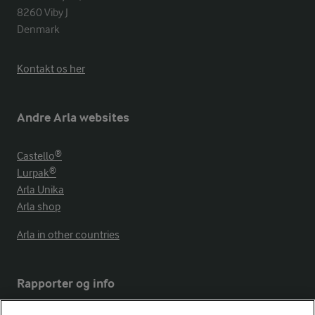
8260 Viby J 

Denmark
Kontakt os her
Andre Arla websites
Castello®
Lurpak®
Arla Unika
Arla shop
Arla in other countries
Rapporter og info