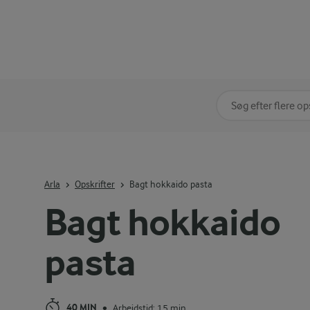
Søg på kategori
Indtast søgeord for 
Arla
Opskrifter
Bagt hokkaido pasta
Bagt hokkaido
pasta
40 MIN
Arbejdstid: 15 min
•