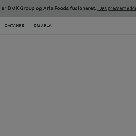
ni er DMK Group og Arla Foods fusioneret.
Læs pressemedde
OMTANKE
OM ARLA