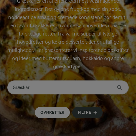
Græskar er en af efterårets mest velsmagende
ingredienser. Det gyldne frugtkød med sin søde,
nøddeagtige smag og cremede konsistens gør dem til
en favorit i køkkenet, hvor de kan anvendes i mange
forskellige retter. Fra varme supper til fyldige
hovedretter og lækre desserter, der er utallige
muligheder. Her præsenterer vi inspirerende opskrifter
og ideer med butternutsquash, hokkaido og andre
græskartyper.
Søg på kategori
Indtast søgeord for at søge
OVNRETTER
FILTRE