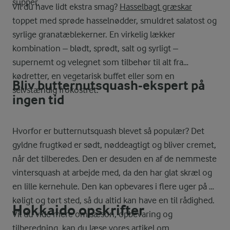
supper.
Vil du have lidt ekstra smag?
Hasselbagt græskar
toppet med sprøde hasselnødder, smuldret salatost og
syrlige granatæblekerner. En virkelig lækker
kombination – blødt, sprødt, salt og syrligt –
supernemt og velegnet som tilbehør til alt fra
kødretter, en vegetarisk buffet eller som en
Bliv butternutsquash-ekspert på
selvstændig frokostret.
ingen tid
Hvorfor er butternutsquash blevet så populær? Det
gyldne frugtkød er sødt, nøddeagtigt og bliver cremet,
når det tilberedes. Den er desuden en af de nemmeste
vintersquash at arbejde med, da den har glat skræl og
en lille kernehule. Den kan opbevares i flere uger på et
køligt og tørt sted, så du altid kan have en til rådighed.
Hokkaido opskrifter
Vil du vide mere om sæson, opbevaring og
tilberedning, kan du læse vores
artikel om