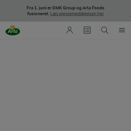
Fra 1. juni er DMK Group og Arla Foods
fusioneret.
Læs pressemeddelelsen her