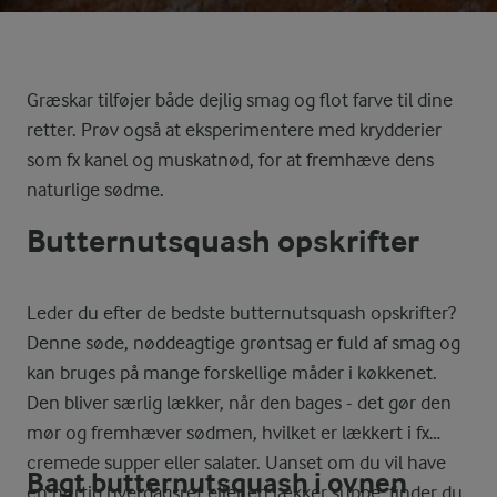
Græskar tilføjer både dejlig smag og flot farve til dine
retter. Prøv også at eksperimentere med krydderier
som fx kanel og muskatnød, for at fremhæve dens
naturlige sødme.
Butternutsquash opskrifter
Leder du efter de bedste butternutsquash opskrifter?
Denne søde, nøddeagtige grøntsag er fuld af smag og
kan bruges på mange forskellige måder i køkkenet.
Den bliver særlig lækker, når den bages - det gør den
mør og fremhæver sødmen, hvilket er lækkert i fx
cremede supper eller salater. Uanset om du vil have
Bagt butternutsquash i ovnen
en hurtig hverdagsret eller en lækker suppe, finder du