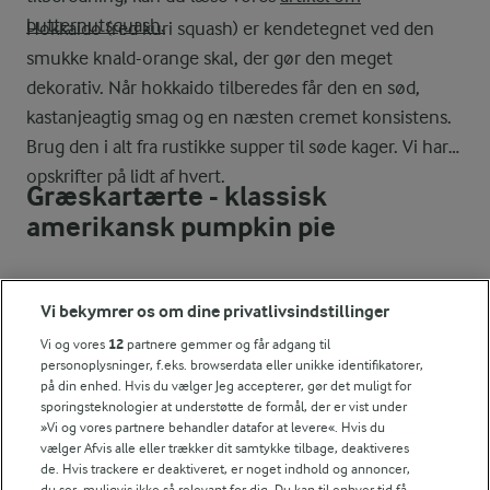
butternutsquash.
Hokkaido (red kuri squash) er kendetegnet ved den
smukke knald-orange skal, der gør den meget
dekorativ. Når hokkaido tilberedes får den en sød,
kastanjeagtig smag og en næsten cremet konsistens.
Brug den i alt fra rustikke supper til søde kager. Vi har
opskrifter på lidt af hvert.
Græskartærte - klassisk
amerikansk pumpkin pie
Klassisk græskartærte
, også kaldet pumpkin pie, er en
Vi bekymrer os om dine privatlivsindstillinger
amerikansk dessertklassiker, der er tradition for at
Vi og vores
12
partnere gemmer og får adgang til
servere til halloween og thanksgiving. Græskartærten
personoplysninger, f.eks. browserdata eller unikke identifikatorer,
er fyldt med hokkaido, dejlige krydderier og appelsin.
på din enhed. Hvis du vælger Jeg accepterer, gør det muligt for
sporingsteknologier at understøtte de formål, der er vist under
Hokkaidosuppe
»Vi og vores partnere behandler datafor at levere«. Hvis du
vælger Afvis alle eller trækker dit samtykke tilbage, deaktiveres
de. Hvis trackere er deaktiveret, er noget indhold og annoncer,
du ser, muligvis ikke så relevant for dig. Du kan til enhver tid få