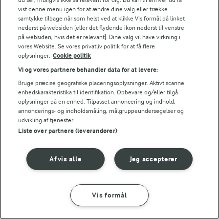
På kølige dage er en hurtig hokkaidosuppe et nemt
vist denne menu igen for at ændre dine valg eller trække
valg. Lad endelig skrællen sidde på, så får du endnu
samtykke tilbage når som helst ved at klikke Vis formål på linket
nederst på websiden [eller det flydende ikon nederst til venstre
mere farve på suppen. Hokkaidosuppen afrundes og
på websiden, hvis det er relevant]. Dine valg vil have virkning i
toppes med fraiche, æbletern og grofthakkede saltede
vores Website. Se vores privatliv politik for at få flere
mandler.
oplysninger.
Cookie politik
Vi og vores partnere behandler data for at levere:
Bruge præcise geografiske placeringsoplysninger. Aktivt scanne
Find opskriften på
hokkaidosuppe
enhedskarakteristika til identifikation. Opbevare og/eller tilgå
oplysninger på en enhed. Tilpasset annoncering og indhold,
annoncerings- og indholdsmåling, målgruppeundersøgelser og
Se hele vores samling af
hokkaidoopskrifter
for endnu
udvikling af tjenester.
flere lækre opskrifter.
Liste over partnere (leverandører)
De bedste græskarsupper
Afvis alle
Jeg accepterer
Græskarsuppe er indbegrebet af efterår. Cremet og
Vis formål
naturligt sød. Her får du nogle af vores bedste
opskrifter.