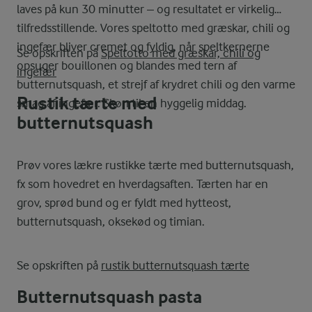
laves på kun 30 minutter – og resultatet er virkelig
tilfredsstillende. Vores speltotto med græskar, chili og
ingefær bliver cremet og fyldig, når speltkernerne
Se opskriften på
Speltotto med græskar, chili og
opsuger bouillonen og blandes med tern af
ingefær
butternutsquash, et strejf af krydret chili og den varme
Rustik tærte med
smag af ingefær. Skøn til en hyggelig middag.
butternutsquash
Prøv vores lækre rustikke tærte med butternutsquash,
fx som hovedret en hverdagsaften. Tærten har en
grov, sprød bund og er fyldt med hytteost,
butternutsquash, oksekød og timian.
Se opskriften på
rustik butternutsquash tærte
Butternutsquash pasta