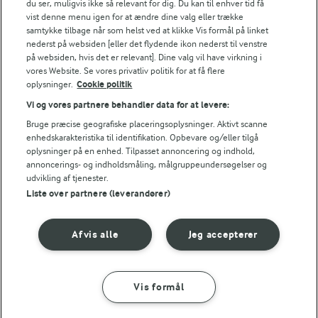
du ser, muligvis ikke så relevant for dig. Du kan til enhver tid få
vist denne menu igen for at ændre dine valg eller trække
samtykke tilbage når som helst ved at klikke Vis formål på linket
Efteråret indbyder til varme retter med masser af smag
nederst på websiden [eller det flydende ikon nederst til venstre
og krydderier og både græskar og squash fortjener en
på websiden, hvis det er relevant]. Dine valg vil have virkning i
vores Website. Se vores privatliv politik for at få flere
plads på bordet. Fra varme supper og risotto til sødt
oplysninger.
Cookie politik
bagværk – der er masser af muligheder. Se også vores
Vi og vores partnere behandler data for at levere:
samling af
butternutsquashopskrifter
eller
Bruge præcise geografiske placeringsoplysninger. Aktivt scanne
græskaropskrifter
, hvor du kan finde endnu flere retter
enhedskarakteristika til identifikation. Opbevare og/eller tilgå
med sæsonens bedste råvarer.
oplysninger på en enhed. Tilpasset annoncering og indhold,
Læs mere
annoncerings- og indholdsmåling, målgruppeundersøgelser og
udvikling af tjenester.
Se alle vores opskrifter
Liste over partnere (leverandører)
Afvis alle
Jeg accepterer
Popularitet
Vis formål