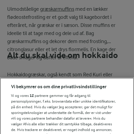
Uimodståelige
græskarmuffins
med en lækker
flødeostefrosting er et godt valg til kagebordet i
efteråret, når græskar er i sæson. Disse muffins er
ideelle til at tage med og dele ud af. Bag
græskarmuffins og dekorer dem med frosting,
citronglasur eller et let drys flormelis. En kage der
Alt du skal vide om hokkaido
både smager og dufter af efterår.
Hokkaidogræskar, også kendt som Red Kuri eller
Uchiki Kuri, er en vintergræskar, som kendes på sin
Vi bekymrer os om dine privatlivsindstillinger
dråbeform og flotte, rød-orange skræl. Indeni finder
Vi og vores
12
partnere gemmer og får adgang til
du et gyldent, tæt og cremet frugtkød med en sød,
personoplysninger, f.eks. browserdata eller unikke identifikatorer,
nøddeagtig smag, der minder om kastanjer. Den er
på din enhed. Hvis du vælger Jeg accepterer, gør det muligt for
sporingsteknologier at understøtte de formål, der er vist under
populær i alt fra supper til kager – og utrolig nem at
Find flere opskrifter med
»Vi og vores partnere behandler datafor at levere«. Hvis du
arbejde med. Vil du vide mere, kan du læse vores
vælger Afvis alle eller trækker dit samtykke tilbage, deaktiveres
græskar og squash
de. Hvis trackere er deaktiveret, er noget indhold og annoncer,
guide til
hokkaidogræskar
.