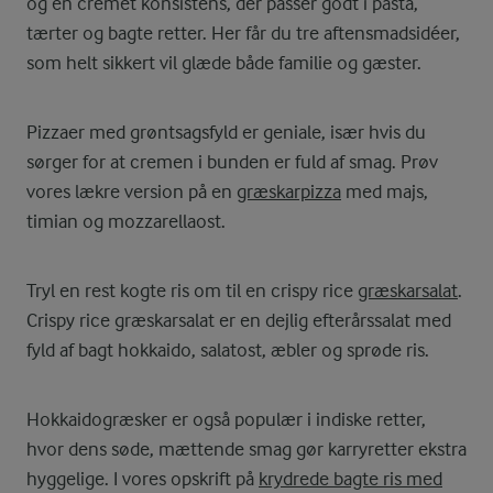
og en cremet konsistens, der passer godt i pasta,
tærter og bagte retter. Her får du tre aftensmadsidéer,
som helt sikkert vil glæde både familie og gæster.
Pizzaer med grøntsagsfyld er geniale, især hvis du
sørger for at cremen i bunden er fuld af smag. Prøv
vores lækre version på en
græskarpizza
med majs,
timian og mozzarellaost.
Tryl en rest kogte ris om til en crispy rice
græskarsalat
.
Crispy rice græskarsalat er en dejlig efterårssalat med
fyld af bagt hokkaido, salatost, æbler og sprøde ris.
Hokkaidogræsker er også populær i indiske retter,
hvor dens søde, mættende smag gør karryretter ekstra
hyggelige. I vores opskrift på
krydrede bagte ris med