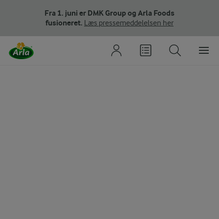
Fra 1. juni er DMK Group og Arla Foods
fusioneret.
Læs pressemeddelelsen her