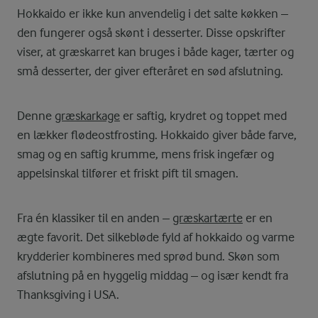
Hokkaido er ikke kun anvendelig i det salte køkken –
den fungerer også skønt i desserter. Disse opskrifter
viser, at græskarret kan bruges i både kager, tærter og
små desserter, der giver efteråret en sød afslutning.
Denne
græskarkage
er saftig, krydret og toppet med
en lækker flødeostfrosting. Hokkaido giver både farve,
smag og en saftig krumme, mens frisk ingefær og
appelsinskal tilfører et friskt pift til smagen.
Fra én klassiker til en anden –
græskartærte
er en
ægte favorit. Det silkebløde fyld af hokkaido og varme
krydderier kombineres med sprød bund. Skøn som
afslutning på en hyggelig middag – og især kendt fra
Thanksgiving i USA.