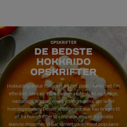
OPSKRIFTER
DE BEDSTE
HOKKAIDO
OPSKRIFTER
Hokkaidogræskar fortjener en fast plads i køkkenet om
efteråret. Med sin klare orange-røde skræl og fyldige,
nøddeagtige smag er det en ingrediens, der løfter
hverdagsmaden. Denne alsidige græskar kan bruges til
alt fra hovedretter til cremede supper og endda
skønne desserter. Vi har samlet vores mest populære