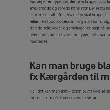
Mørdej er en type dej, der ofte bruges til at 
smuldrende og sprøde konsistens. Mørdej bestå
eller sukker alt efter, hvad den skal bruges t
(eller i en foodprocessor) - og man bør und
traditionelle kager og småkager er bagt på h
hvedemel med grovere meltyper, hvis man øns
madtærte
.
Kan man bruge bl
fx Kærgården til m
Nej, det kan man ikke - dejen bliver ikke s
mørdej, som når man anvender smør.