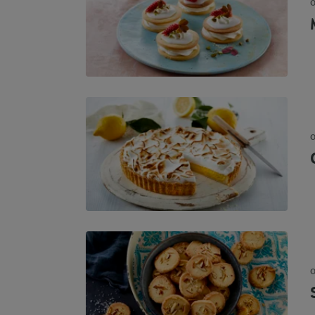
O
O
O