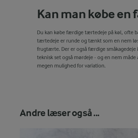
Kan man købe en f
Du kan købe færdige tærtedeje på køl, ofte b
tærtedeje er runde og tænkt som en nem løsn
frugtærte. Der er også færdige småkagedeje i b
teknisk set også mørdeje - og en nem måde 
megen mulighed for variation.
Andre læser også ...