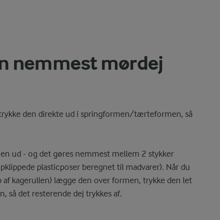
an nemmest mørdej
 trykke den direkte ud i springformen/tærteformen, så
dejen ud - og det gøres nemmest mellem 2 stykker
 opklippede plasticposer beregnet til madvarer). Når du
p af kagerullen) lægge den over formen, trykke den let
, så det resterende dej trykkes af.