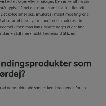
lave tærter, kager eller småkager. Den er kendt for sin
r typisk af mel og smør - som tilsættes lidt salt
il. Det kolde smør skal smuldres i melet med fingrene
gå at smørret bliver varm mens den smuldres. De
vedemel - men man kan udskifte noget af det fine
ker en lidt mere rustik tærtebund til fx en
andingsprodukter som
ørdej?
å sprød og smuldrende som er kendetegnende for en