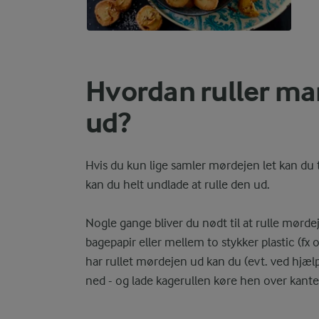
Hvordan ruller m
ud?
Hvis du kun lige samler mørdejen let kan du
kan du helt undlade at rulle den ud.
Nogle gange bliver du nødt til at rulle mør
bagepapir eller mellem to stykker plastic (fx
har rullet mørdejen ud kan du (evt. ved hjæl
ned - og lade kagerullen køre hen over kanten