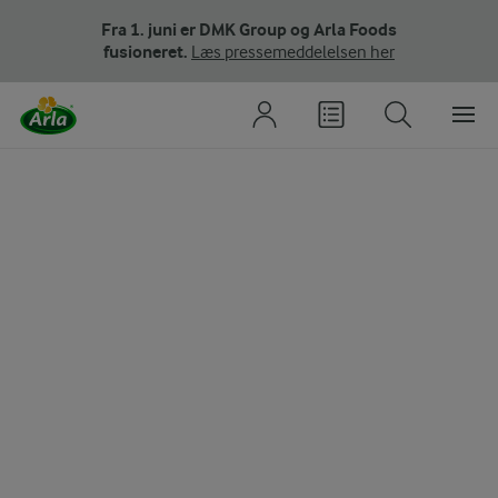
Fra 1. juni er DMK Group og Arla Foods
fusioneret.
Læs pressemeddelelsen her