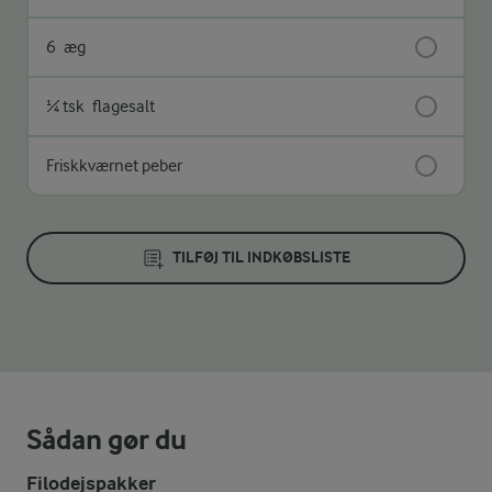
6
æg
¼ tsk
flagesalt
Friskkværnet peber
TILFØJ TIL INDKØBSLISTE
Sådan gør du
Filodejspakker