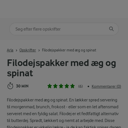
Søg på kategori
Indtast søgeord for at søge
Arla
Opskrifter
Filodejspakker med æg og spinat
Filodejspakker med æg og
spinat
30 MIN
(6)
Kommentarer (0)
•
Filodejspakker med æg og spinat. En lækker sprød servering
til morgenmad, brunch, frokost - eller som en let aftensmad
serveret med en fyldig salat. Filodej er et fedtfattigt alternativ
til butterdej. Sprødt, lækkert og nemt at arbejde med. Disse
filodejspakker er virkelig lækre - ja de kan faktisk spises dagen