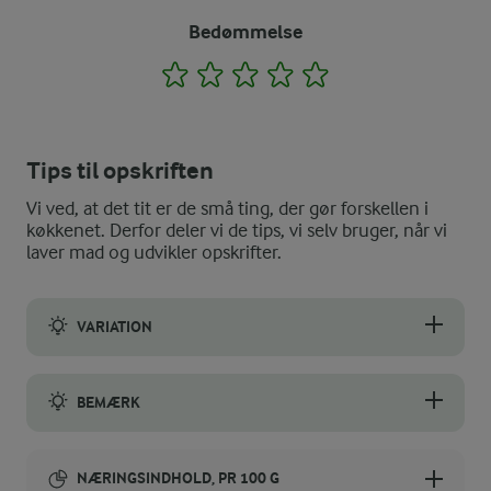
Bedømmelse
1
2
3
4
5
Tips til opskriften
Vi ved, at det tit er de små ting, der gør forskellen i
køkkenet. Derfor deler vi de tips, vi selv bruger, når vi
laver mad og udvikler opskrifter.
VARIATION
Filodej kan erstattes af butterdej, der rulles ud. Tilsæt evt. røge
BEMÆRK
Filodej købes ofte på frost. Husk at lade filodejen tø, heltst i kø
NÆRINGSINDHOLD, PR 100 G