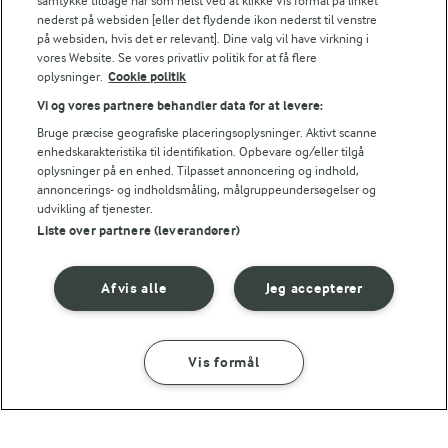
samtykke tilbage når som helst ved at klikke Vis formål på linket
nederst på websiden [eller det flydende ikon nederst til venstre
på websiden, hvis det er relevant]. Dine valg vil have virkning i
vores Website. Se vores privatliv politik for at få flere
oplysninger.
Cookie politik
20 MIN
Vi og vores partnere behandler data for at levere:
Spidskålssalat
Bruge præcise geografiske placeringsoplysninger. Aktivt scanne
enhedskarakteristika til identifikation. Opbevare og/eller tilgå
(71)
oplysninger på en enhed. Tilpasset annoncering og indhold,
annoncerings- og indholdsmåling, målgruppeundersøgelser og
udvikling af tjenester.
Liste over partnere (leverandører)
Afvis alle
Jeg accepterer
For at se denne video skal du give tilladelse
til de nødvendige cookies.
GIV TILLADELSE HER
Vis formål
SÅDAN GØR DU
INGREDIENSER