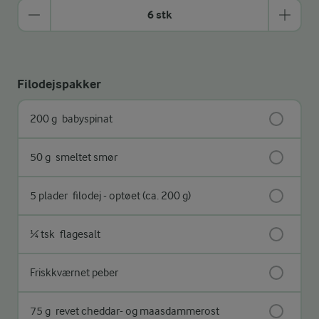
6 stk
Filodejspakker
200 g
babyspinat
50 g
smeltet smør
5 plader
filodej - optøet (ca. 200 g)
¼ tsk
flagesalt
Friskkværnet peber
75 g
revet cheddar- og maasdammerost