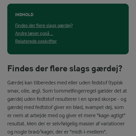
INDHOLD
Findes der flere slags gærdej?
Andre læser også ...
Relaterede opskrifter
Findes der flere slags gærdej?
Gærdej kan tilberedes med eller uden fedstof (typisk
smør, olie, æg). Som tommelfingerregel gælder det at
gærdej uden fedtstof resulterer i en sprød skorpe - og
gærdej med fedtstof giver en blød, svampet dej, som
er nem at arbejde med og giver et mere "kage-agtigt"
resultat. Men der er selvfølgelig masser af variationer
og nogle brød/kager, der er "midt-i-mellem".