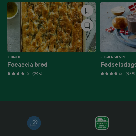
3 TIMER
2 TIMER 30 MIN
Focaccia brød
Fødselsdags
(295)
(968)