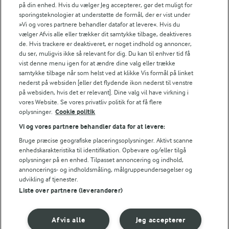
på din enhed. Hvis du vælger Jeg accepterer, gør det muligt for
Fødevarestyrelsens smiley-rapporter for Arla Foods
sporingsteknologier at understøtte de formål, der er vist under
Fødevarestyrelsens smiley-rapporter for Jörd
»Vi og vores partnere behandler datafor at levere«. Hvis du
Fødevarestyrelsens smiley-rapporter for Lurpak PB
vælger Afvis alle eller trækker dit samtykke tilbage, deaktiveres
de. Hvis trackere er deaktiveret, er noget indhold og annoncer,
du ser, muligvis ikke så relevant for dig. Du kan til enhver tid få
vist denne menu igen for at ændre dine valg eller trække
samtykke tilbage når som helst ved at klikke Vis formål på linket
Følg
nederst på websiden [eller det flydende ikon nederst til venstre
på websiden, hvis det er relevant]. Dine valg vil have virkning i
vores Website. Se vores privatliv politik for at få flere
oplysninger.
Cookie politik
Vi og vores partnere behandler data for at levere:
Bruge præcise geografiske placeringsoplysninger. Aktivt scanne
enhedskarakteristika til identifikation. Opbevare og/eller tilgå
oplysninger på en enhed. Tilpasset annoncering og indhold,
© 2026 Arla Foods
annoncerings- og indholdsmåling, målgruppeundersøgelser og
Vælg en anden cookies
udvikling af tjenester.
Liste over partnere (leverandører)
Cookie politik
Afvis alle
Jeg accepterer
Betingelser for brug