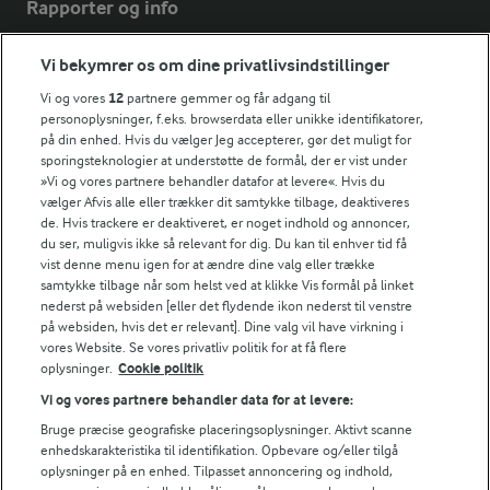
Rapporter og info
Vi bekymrer os om dine privatlivsindstillinger
Årsrapport
FarmAhead™ Check rapport
Vi og vores
12
partnere gemmer og får adgang til
personoplysninger, f.eks. browserdata eller unikke identifikatorer,
Andelshaverinfo: Mælkepris
på din enhed. Hvis du vælger Jeg accepterer, gør det muligt for
Fødevarestyrelsens smiley-rapporter for Arla Foods
sporingsteknologier at understøtte de formål, der er vist under
Fødevarestyrelsens smiley-rapporter for Jörd
»Vi og vores partnere behandler datafor at levere«. Hvis du
Fødevarestyrelsens smiley-rapporter for Lurpak PB
vælger Afvis alle eller trækker dit samtykke tilbage, deaktiveres
de. Hvis trackere er deaktiveret, er noget indhold og annoncer,
du ser, muligvis ikke så relevant for dig. Du kan til enhver tid få
vist denne menu igen for at ændre dine valg eller trække
samtykke tilbage når som helst ved at klikke Vis formål på linket
Følg
nederst på websiden [eller det flydende ikon nederst til venstre
på websiden, hvis det er relevant]. Dine valg vil have virkning i
vores Website. Se vores privatliv politik for at få flere
oplysninger.
Cookie politik
Vi og vores partnere behandler data for at levere:
Bruge præcise geografiske placeringsoplysninger. Aktivt scanne
enhedskarakteristika til identifikation. Opbevare og/eller tilgå
oplysninger på en enhed. Tilpasset annoncering og indhold,