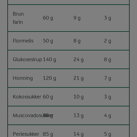
Brun
60 g
9 g
3 g
farin
Flormelis
50 g
8 g
2 g
Glukosesirup
140 g
24 g
8 g
Honning
120 g
21 g
7 g
Kokossukker
60 g
10 g
3 g
Muscovadosukker
80 g
13 g
4 g
Perlesukker
85 g
14 g
5 g