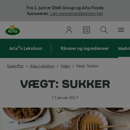
Fra 1. juni er DMK Group og Arla Foods
fusioneret.
Læs pressemeddelelsen her
Arla®s Leksikon
Råvarer og ingredienser
Madv
Opskrifter
Arlas Leksikon
Viden
Vægt: Sukker
VÆGT: SUKKER
17 januar 2017