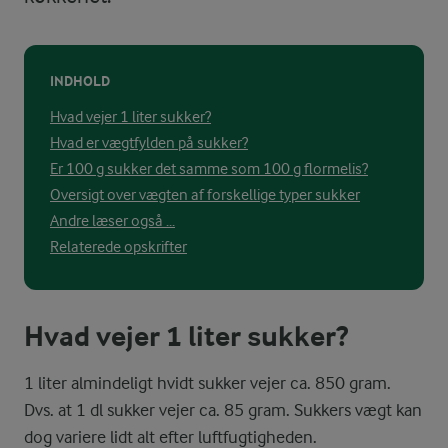
INDHOLD
Hvad vejer 1 liter sukker?
Hvad er vægtfylden på sukker?
Er 100 g sukker det samme som 100 g flormelis?
Oversigt over vægten af forskellige typer sukker
Andre læser også ...
Relaterede opskrifter
Hvad vejer 1 liter sukker?
1 liter almindeligt hvidt sukker vejer ca. 850 gram.
Dvs. at 1 dl sukker vejer ca. 85 gram. Sukkers vægt kan
dog variere lidt alt efter luftfugtigheden.