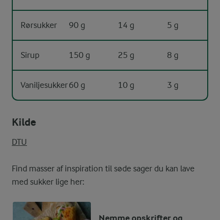
Rørsukker
90 g
14 g
5 g
Sirup
150 g
25 g
8 g
Vaniljesukker
60 g
10 g
3 g
Kilde
DTU
Find masser af inspiration til søde sager du kan lave
med sukker lige her:
Nemme opskrifter og