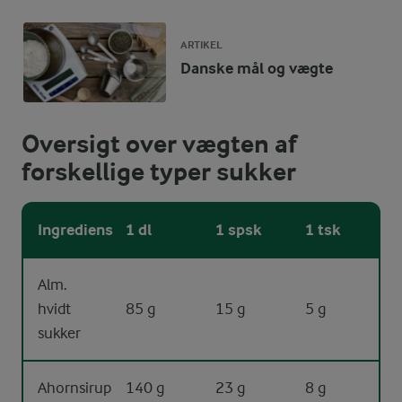
ARTIKEL
Danske mål og vægte
Oversigt over vægten af
forskellige typer sukker
Ingrediens
1 dl
1 spsk
1 tsk
Alm.
hvidt
85 g
15 g
5 g
sukker
Ahornsirup
140 g
23 g
8 g