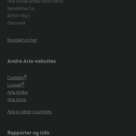
Arla Foods amba head office

Sønderhøj 14, 

8260 Viby J 

Denmark
Kontakt os her
Andre Arla websites
Castello®
Lurpak®
Arla Unika
Arla shop
Arla in other countries
Rapporter og info