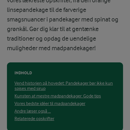
vores lækreste opskrifter, fra den orange
linsepandekage til de farverige
smagsnuancer i pandekager med spinat og
grønkål. Gør dig klar til at gentænke
traditioner og opdag de uendelige
muligheder med madpandekager!
INDHOLD
Vend historien på hovedet: Pandekager bør ikke kun
spises med sirup
Kunsten at mestre madpandekager: Gode tips
Vores bedste idéer til madpandekager
Andre læser også ...
Relaterede opskrifter