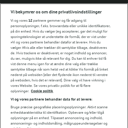
Vi bekymrer os om dine privatlivsindstillinger
Årsrapport
FarmAhead™ Check rapport
Vi og vores
12
partnere gemmer og får adgang til
Andelshaverinfo: Mælkepris
personoplysninger, f.eks. browserdata eller unikke identifikatorer,
på din enhed. Hvis du vælger Jeg accepterer, gør det muligt for
Fødevarestyrelsens smiley-rapporter for Arla Foods
sporingsteknologier at understøtte de formål, der er vist under
Fødevarestyrelsens smiley-rapporter for Jörd
»Vi og vores partnere behandler datafor at levere«. Hvis du
Fødevarestyrelsens smiley-rapporter for Lurpak PB
vælger Afvis alle eller trækker dit samtykke tilbage, deaktiveres
de. Hvis trackere er deaktiveret, er noget indhold og annoncer,
du ser, muligvis ikke så relevant for dig. Du kan til enhver tid få
vist denne menu igen for at ændre dine valg eller trække
samtykke tilbage når som helst ved at klikke Vis formål på linket
Følg
nederst på websiden [eller det flydende ikon nederst til venstre
på websiden, hvis det er relevant]. Dine valg vil have virkning i
vores Website. Se vores privatliv politik for at få flere
oplysninger.
Cookie politik
Vi og vores partnere behandler data for at levere:
Bruge præcise geografiske placeringsoplysninger. Aktivt scanne
enhedskarakteristika til identifikation. Opbevare og/eller tilgå
oplysninger på en enhed. Tilpasset annoncering og indhold,
© 2026 Arla Foods
annoncerings- og indholdsmåling, målgruppeundersøgelser og