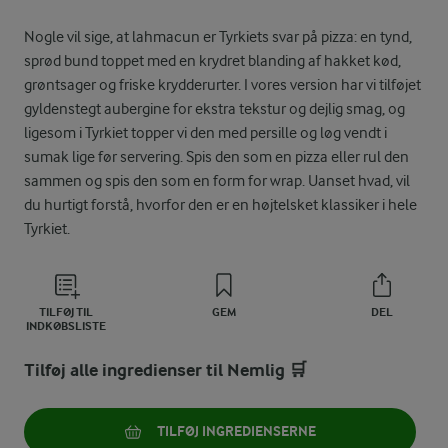
Nogle vil sige, at lahmacun er Tyrkiets svar på pizza: en tynd,
sprød bund toppet med en krydret blanding af hakket kød,
grøntsager og friske krydderurter. I vores version har vi tilføjet
gyldenstegt aubergine for ekstra tekstur og dejlig smag, og
ligesom i Tyrkiet topper vi den med persille og løg vendt i
sumak lige før servering. Spis den som en pizza eller rul den
sammen og spis den som en form for wrap. Uanset hvad, vil
du hurtigt forstå, hvorfor den er en højtelsket klassiker i hele
Tyrkiet.
TILFØJ TIL
GEM
DEL
INDKØBSLISTE
Tilføj alle ingredienser til Nemlig 🛒
TILFØJ INGREDIENSERNE