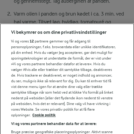
og gennemstegt. Tag auberginen af panden.
Varm olien i panden og brun kødet i ca. 3 min. ved
høj varme. Tilsæt løg, hvidløg, tomatpuré og
krydderier og steg i ca. 1 min.
Vi bekymrer os om dine privatlivsindstillinger
Vi og vores
12
partnere gemmer og får adgang til
Tilsæt peberfrugt og tomater, salt og peber og steg
personoplysninger, f.eks. browserdata eller unikke identifikatorer,
i ca. 10 min. ved middel varme - rør af og til. Vend
på din enhed. Hvis du vælger Jeg accepterer, gør det muligt for
sporingsteknologier at understøtte de formål, der er vist under
de stegte auberginer i kødet.
»Vi og vores partnere behandler datafor at levere«. Hvis du
vælger Afvis alle eller trækker dit samtykke tilbage, deaktiveres
Smør ¼ af fyldet på hvert fladbrød og bag dem
de. Hvis trackere er deaktiveret, er noget indhold og annoncer,
ovnen i ca. 7 min. ved 200° - varmluft eller til de er
du ser, muligvis ikke så relevant for dig. Du kan til enhver tid få
vist denne menu igen for at ændre dine valg eller trække
sprøde og gyldne i kanten.
samtykke tilbage når som helst ved at klikke Vis formål på linket
nederst på websiden [eller det flydende ikon nederst til venstre
Topping
på websiden, hvis det er relevant]. Dine valg vil have virkning i
vores Website. Se vores privatliv politik for at få flere
Bland imens persille, rødløg, sumak og salt. Server de
oplysninger.
Cookie politik
færdigbagte lacmacun toppet med løgblandingen.
Vi og vores partnere behandler data for at levere:
Bruge præcise geografiske placeringsoplysninger. Aktivt scanne