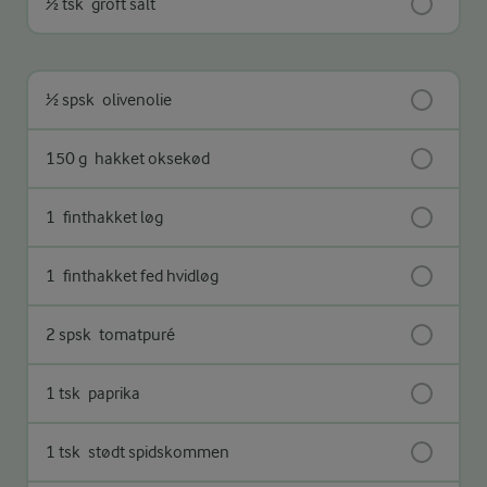
½ tsk
groft salt
½ spsk
olivenolie
150 g
hakket oksekød
1
finthakket løg
1
finthakket fed hvidløg
2 spsk
tomatpuré
1 tsk
paprika
1 tsk
stødt spidskommen