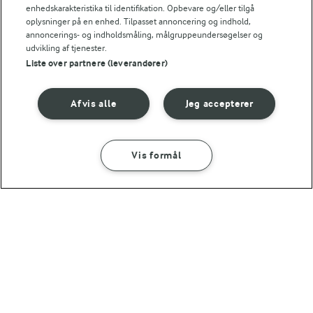
enhedskarakteristika til identifikation. Opbevare og/eller tilgå
oplysninger på en enhed. Tilpasset annoncering og indhold,
Bedømmelse
annoncerings- og indholdsmåling, målgruppeundersøgelser og
1
2
3
4
5
udvikling af tjenester.
Liste over partnere (leverandører)
Afvis alle
Jeg accepterer
Tips til opskriften
Vi ved, at det tit er de små ting, der gør forskellen i
køkkenet. Derfor deler vi de tips, vi selv bruger, når vi
Vis formål
SÅDAN GØR DU
INGREDIENSER
laver mad og udvikler opskrifter.
TIP
45 MIN
Lahmacun
Lav evt. en hurtig yoghurtdip til dine lahmacun af 1 dl yoghurt,
NÆRINGSINDHOLD
Energiindhold: