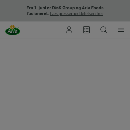
Fra 1. juni er DMK Group og Arla Foods
fusioneret.
Læs pressemeddelelsen her