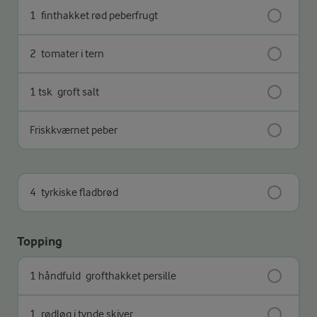
1
finthakket rød peberfrugt
2
tomater i tern
1 tsk
groft salt
Friskkværnet peber
4
tyrkiske fladbrød
Topping
1 håndfuld
grofthakket persille
1
rødløg i tynde skiver