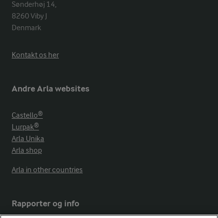
Sønderhøj 14, 

8260 Viby J 

Denmark
Kontakt os her
Andre Arla websites
Castello®
Lurpak®
Arla Unika
Arla shop
Arla in other countries
Rapporter og info