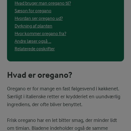
Hvad bruger man oregano til?
Sæson for oregano
Hvordan ser oregano ud?
Dyrkning af planten
Hvor kommer oregano fra?
Andre læser også ...
Relaterede opskrifter
Hvad er oregano?
Oregano er for mange en fast følgesvend i køkkenet.
Særligt i italienske retter er krydderiet en uundværlig
ingrediens, der ofte bliver benyttet.
Frisk oregano har en let bitter smag, der minder lidt
om timian. Bladene indeholder også de samme