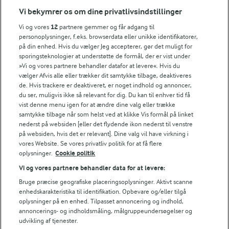
Vi bekymrer os om dine privatlivsindstillinger
Årsrapport
FarmAhead™ Check rapport
Vi og vores
12
partnere gemmer og får adgang til
personoplysninger, f.eks. browserdata eller unikke identifikatorer,
Andelshaverinfo: Mælkepris
på din enhed. Hvis du vælger Jeg accepterer, gør det muligt for
Fødevarestyrelsens smiley-rapporter for Arla Foods
sporingsteknologier at understøtte de formål, der er vist under
Fødevarestyrelsens smiley-rapporter for Jörd
»Vi og vores partnere behandler datafor at levere«. Hvis du
Fødevarestyrelsens smiley-rapporter for Lurpak PB
vælger Afvis alle eller trækker dit samtykke tilbage, deaktiveres
de. Hvis trackere er deaktiveret, er noget indhold og annoncer,
du ser, muligvis ikke så relevant for dig. Du kan til enhver tid få
vist denne menu igen for at ændre dine valg eller trække
samtykke tilbage når som helst ved at klikke Vis formål på linket
Følg
nederst på websiden [eller det flydende ikon nederst til venstre
på websiden, hvis det er relevant]. Dine valg vil have virkning i
vores Website. Se vores privatliv politik for at få flere
oplysninger.
Cookie politik
Vi og vores partnere behandler data for at levere:
Bruge præcise geografiske placeringsoplysninger. Aktivt scanne
enhedskarakteristika til identifikation. Opbevare og/eller tilgå
oplysninger på en enhed. Tilpasset annoncering og indhold,
© 2026 Arla Foods
annoncerings- og indholdsmåling, målgruppeundersøgelser og
udvikling af tjenester.
Vælg en anden cookies