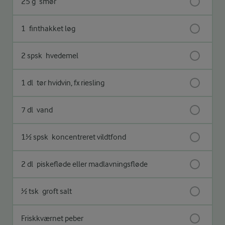
25 g
smør
1
finthakket løg
2 spsk
hvedemel
1 dl
tør hvidvin, fx riesling
7 dl
vand
1½ spsk
koncentreret vildtfond
2 dl
piskefløde eller madlavningsfløde
½ tsk
groft salt
Friskkværnet peber