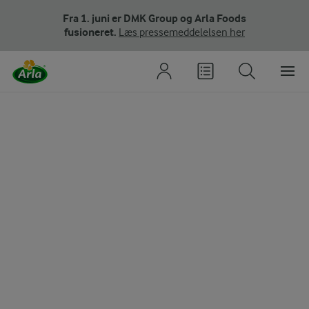
Fra 1. juni er DMK Group og Arla Foods
fusioneret.
Læs pressemeddelelsen her