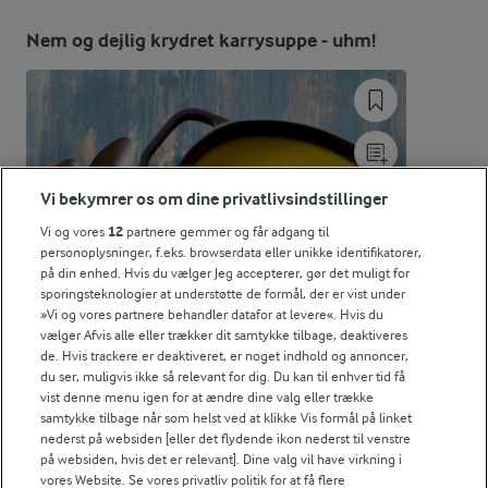
Energiindhold:
Nem og dejlig krydret karrysuppe - uhm!
342 kJ / 82 kcal
Energifordeling
ENERGI PR 100 G
Vi bekymrer os om dine privatlivsindstillinger
Vi og vores
12
partnere gemmer og får adgang til
1,5 g
Fiber:
personoplysninger, f.eks. browserdata eller unikke identifikatorer,
på din enhed. Hvis du vælger Jeg accepterer, gør det muligt for
1,7 g
Protein:
sporingsteknologier at understøtte de formål, der er vist under
»Vi og vores partnere behandler datafor at levere«. Hvis du
vælger Afvis alle eller trækker dit samtykke tilbage, deaktiveres
5,7 g
Fedt:
de. Hvis trackere er deaktiveret, er noget indhold og annoncer,
du ser, muligvis ikke så relevant for dig. Du kan til enhver tid få
vist denne menu igen for at ændre dine valg eller trække
6 g
Kulhydrat:
samtykke tilbage når som helst ved at klikke Vis formål på linket
nederst på websiden [eller det flydende ikon nederst til venstre
på websiden, hvis det er relevant]. Dine valg vil have virkning i
vores Website. Se vores privatliv politik for at få flere