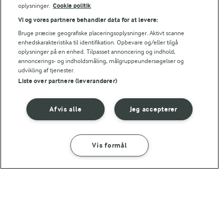
oplysninger.
Cookie politik
Vi og vores partnere behandler data for at levere:
Bruge præcise geografiske placeringsoplysninger. Aktivt scanne
45 MIN
enhedskarakteristika til identifikation. Opbevare og/eller tilgå
Karrysuppe
oplysninger på en enhed. Tilpasset annoncering og indhold,
(56)
annoncerings- og indholdsmåling, målgruppeundersøgelser og
udvikling af tjenester.
Liste over partnere (leverandører)
Afvis alle
Jeg accepterer
LAKTOSEFRI MADLAVNING
Få tips til madlavning uden
laktose
Vis formål
SÅDAN GØR DU
INGREDIENSER
1 TIME
Kantarelsuppe
Andre gode forslag