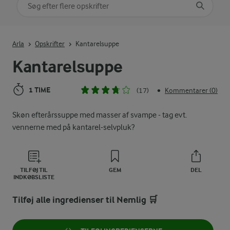
Søg på kategori
Indtast søgeord for at søge
Arla
Opskrifter
Kantarelsuppe
Kantarelsuppe
1 TIME
(17)
Kommentarer (0)
•
Skøn efterårssuppe med masser af svampe - tag evt.
vennerne med på kantarel-selvpluk?
TILFØJ TIL
GEM
DEL
INDKØBSLISTE
Tilføj alle ingredienser til Nemlig 🛒