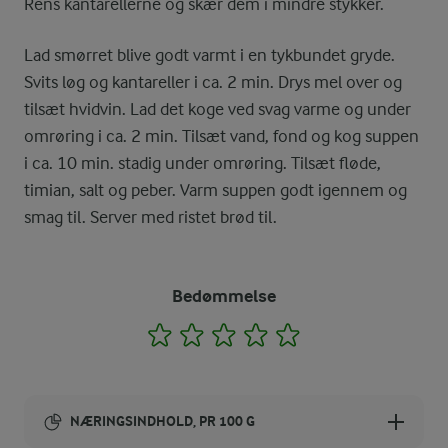
Rens kantarellerne og skær dem i mindre stykker.
Lad smørret blive godt varmt i en tykbundet gryde.
Svits løg og kantareller i ca. 2 min. Drys mel over og
tilsæt hvidvin. Lad det koge ved svag varme og under
omrøring i ca. 2 min. Tilsæt vand, fond og kog suppen
i ca. 10 min. stadig under omrøring. Tilsæt fløde,
timian, salt og peber. Varm suppen godt igennem og
smag til. Server med ristet brød til.
Bedømmelse
1
2
3
4
5
NÆRINGSINDHOLD, PR 100 G