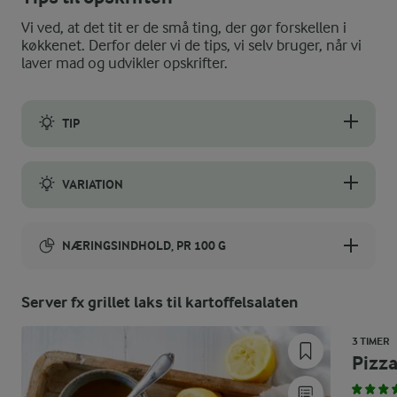
Vi ved, at det tit er de små ting, der gør forskellen i
køkkenet. Derfor deler vi de tips, vi selv bruger, når vi
laver mad og udvikler opskrifter.
TIP
"Vandet du koger kartofler i, skal smage som havet du bader i". D
VARIATION
Du kan tilsætte soltørrede tomater, hvis du vil have lidt mere f
NÆRINGSINDHOLD, PR 100 G
Energiindhold:
Server fx grillet laks til kartoffelsalaten
516 kJ / 123 kcal
3 TIMER
Pizza
Energifordeling