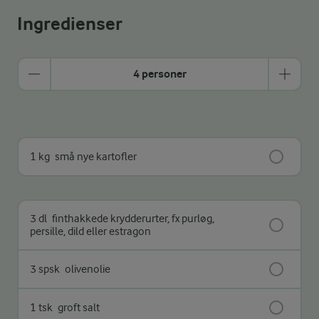
Ingredienser
4 personer
1 kg
små nye kartofler
3 dl
finthakkede krydderurter, fx purløg,
persille, dild eller estragon
3 spsk
olivenolie
1 tsk
groft salt