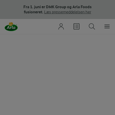
Fra 1. juni er DMK Group og Arla Foods
fusioneret.
Læs pressemeddelelsen her