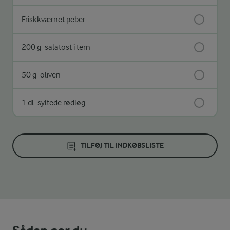
Friskkværnet peber
200 g
salatost i tern
50 g
oliven
1 dl
syltede rødløg
TILFØJ TIL INDKØBSLISTE