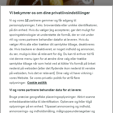
ENERGI PR 100 G
Vi bekymrer os om dine privatlivsindstillinger
1,2 g
Fiber:
Vi og vores
12
partnere gemmer og får adgang til
personoplysninger, f.eks. browserdata eller unikke identifikatorer,
på din enhed. Hvis du vælger Jeg accepterer, gør det muligt for
3,6 g
Protein:
sporingsteknologier at understøtte de formål, der er vist under
»Vi og vores partnere behandler datafor at levere«. Hvis du
6,5 g
Fedt:
vælger Afvis alle eller trækker dit samtykke tilbage, deaktiveres
de. Hvis trackere er deaktiveret, er noget indhold og annoncer,
du ser, muligvis ikke så relevant for dig. Du kan til enhver tid få
12,6 g
Kulhydrat:
vist denne menu igen for at ændre dine valg eller trække
samtykke tilbage når som helst ved at klikke Vis formål på linket
nederst på websiden [eller det flydende ikon nederst til venstre
på websiden, hvis det er relevant]. Dine valg vil have virkning i
vores Website. Se vores privatliv politik for at få flere
oplysninger.
Cookie politik
Vi og vores partnere behandler data for at levere:
30 MIN
Bruge præcise geografiske placeringsoplysninger. Aktivt scanne
Grillet laks
enhedskarakteristika til identifikation. Opbevare og/eller tilgå
oplysninger på en enhed. Tilpasset annoncering og indhold,
(11)
annoncerings- og indholdsmåling, målgruppeundersøgelser og