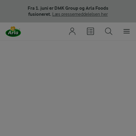
Fra 1. juni er DMK Group og Arla Foods
fusioneret.
Læs pressemeddelelsen her