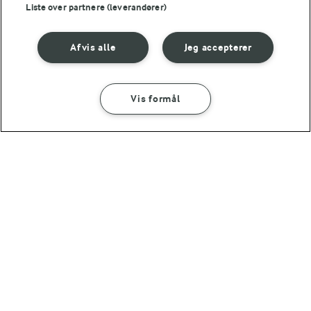
Liste over partnere (leverandører)
Afvis alle
Jeg accepterer
10 MIN
10 MIN
Salsa verde
Creme fraiche
dressing med
Vis formål
(3)
SÅDAN GØR DU
INGREDIENSER
purløg
(81)
10 MIN
Dressing med dijonsennep og
estragon