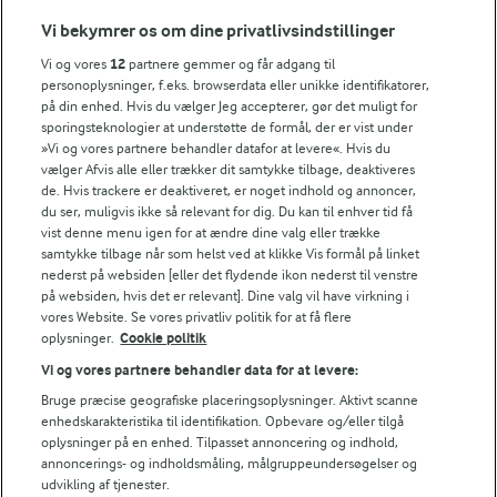
Vi bekymrer os om dine privatlivsindstillinger
Vi og vores
12
partnere gemmer og får adgang til
personoplysninger, f.eks. browserdata eller unikke identifikatorer,
på din enhed. Hvis du vælger Jeg accepterer, gør det muligt for
sporingsteknologier at understøtte de formål, der er vist under
»Vi og vores partnere behandler datafor at levere«. Hvis du
vælger Afvis alle eller trækker dit samtykke tilbage, deaktiveres
de. Hvis trackere er deaktiveret, er noget indhold og annoncer,
du ser, muligvis ikke så relevant for dig. Du kan til enhver tid få
10 MIN
FØLG MED PÅ INSTAGRAM
vist denne menu igen for at ændre dine valg eller trække
Burgerdressing
Få madinspiration, tips
samtykke tilbage når som helst ved at klikke Vis formål på linket
og tricks her
nederst på websiden [eller det flydende ikon nederst til venstre
(6)
på websiden, hvis det er relevant]. Dine valg vil have virkning i
vores Website. Se vores privatliv politik for at få flere
oplysninger.
Cookie politik
Vi og vores partnere behandler data for at levere:
Bruge præcise geografiske placeringsoplysninger. Aktivt scanne
enhedskarakteristika til identifikation. Opbevare og/eller tilgå
oplysninger på en enhed. Tilpasset annoncering og indhold,
annoncerings- og indholdsmåling, målgruppeundersøgelser og
udvikling af tjenester.