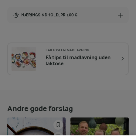
NÆRINGSINDHOLD, PR 100 G
Energiindhold:
311 kJ / 74 kcal
LAKTOSEFRI MADLAVNING
Energifordeling
Få tips til madlavning uden
laktose
ENERGI PR 100 G
0,3 g
Fiber:
4,8 g
Protein:
Andre gode forslag
4,6 g
Fedt:
3,5 g
Kulhydrat: