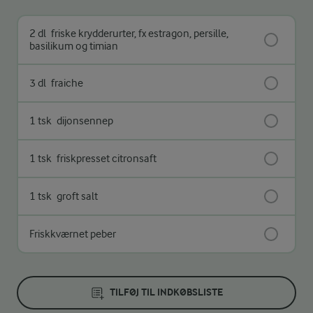
2 dl
friske krydderurter, fx estragon, persille,
basilikum og timian
3 dl
fraiche
1 tsk
dijonsennep
1 tsk
friskpresset citronsaft
1 tsk
groft salt
Friskkværnet peber
TILFØJ TIL INDKØBSLISTE