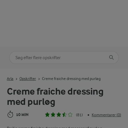
Søg på kategori
Indtast søgeord for at søge
Arla
Opskrifter
Creme fraiche dressing med purløg
Creme fraiche dressing
med purløg
10 MIN
(81)
Kommentarer (0)
•