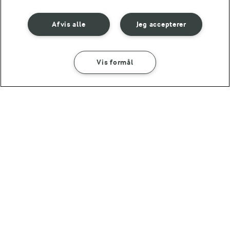
Afvis alle
Jeg accepterer
Vis formål
SÅDAN GØR DU
INGREDIENSER
10 MIN
MAD GIVER LÆRING TIL LIVET
Burgerdressing
Kan det at dufte og
smage lære os noget?
(6)
10 MIN
Creme fraiche dressing med purløg