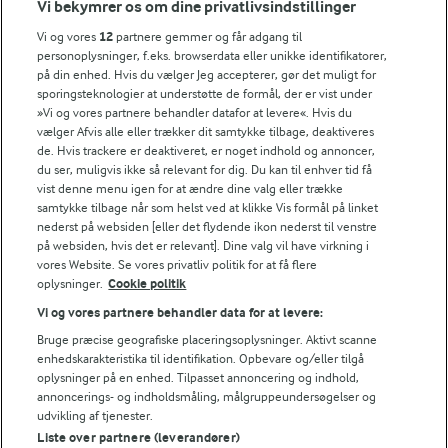
Vi bekymrer os om dine privatlivsindstillinger
(31)
Vi og vores
12
partnere gemmer og får adgang til
personoplysninger, f.eks. browserdata eller unikke identifikatorer,
på din enhed. Hvis du vælger Jeg accepterer, gør det muligt for
sporingsteknologier at understøtte de formål, der er vist under
»Vi og vores partnere behandler datafor at levere«. Hvis du
LAKTOSEFRI MADLAVNING
vælger Afvis alle eller trækker dit samtykke tilbage, deaktiveres
Få tips til madlavning uden
de. Hvis trackere er deaktiveret, er noget indhold og annoncer,
laktose
du ser, muligvis ikke så relevant for dig. Du kan til enhver tid få
vist denne menu igen for at ændre dine valg eller trække
samtykke tilbage når som helst ved at klikke Vis formål på linket
nederst på websiden [eller det flydende ikon nederst til venstre
på websiden, hvis det er relevant]. Dine valg vil have virkning i
vores Website. Se vores privatliv politik for at få flere
oplysninger.
Cookie politik
Andre gode forslag
Vi og vores partnere behandler data for at levere:
Bruge præcise geografiske placeringsoplysninger. Aktivt scanne
enhedskarakteristika til identifikation. Opbevare og/eller tilgå
oplysninger på en enhed. Tilpasset annoncering og indhold,
annoncerings- og indholdsmåling, målgruppeundersøgelser og
udvikling af tjenester.
Liste over partnere (leverandører)