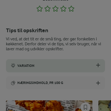
1
2
3
4
5
Tips til opskriften
Vi ved, at det tit er de små ting, der gør forskellen i
køkkenet. Derfor deler vi de tips, vi selv bruger, når vi
laver mad og udvikler opskrifter.
VARIATION
Hvis du ønsker en mere fyldig dressing, kan du kombinere crem
NÆRINGSINDHOLD, PR 100 G
Energiindhold:
612 kJ / 146 kcal