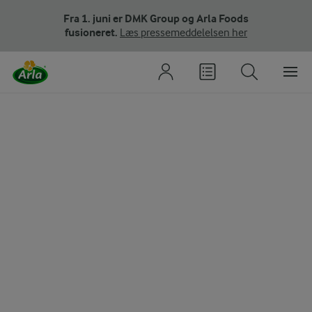
Fra 1. juni er DMK Group og Arla Foods
fusioneret.
Læs pressemeddelelsen her