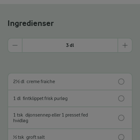
Ingredienser
3 dl
2½ dl
creme fraiche
1 dl
fintklippet frisk purløg
1 tsk
dijonsennep eller 1 presset fed
hvidløg
½ tsk
groft salt