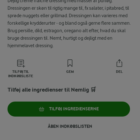
Dejlig creme fraiche dressing med masser af purløg.
Dressingen er skøn til rigtig mange til, fx salater, i pitabrød, til
sprøde nuggets eller grillmad. Dressingen kan varieres med
forskellige krydderurter - og bland også gerne flere sammen.
Brug persille, dild, estragon, oregano alt efter, hvad du skal
bruge dressingen til. Nemt, hurtigt og dejligt med en
hjemmelavet dressing.
TILFØJ TIL
GEM
DEL
INDKØBSLISTE
Tilføj alle ingredienser til Nemlig 🛒
TILFØJ INGREDIENSERNE
ÅBEN INDKØBSLISTEN