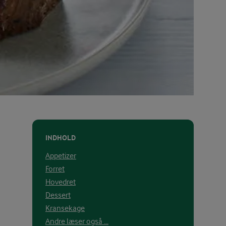
INDHOLD
Appetizer
Forret
Hovedret
Dessert
Kransekage
Andre læser også ...