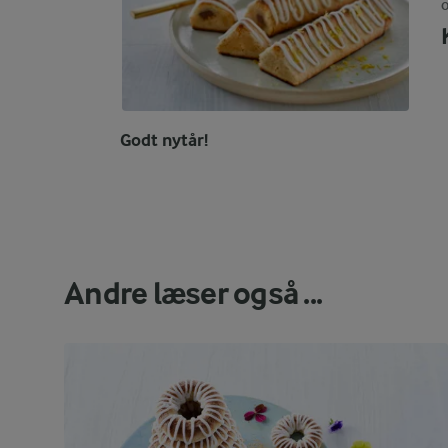
O
Godt nytår!
Andre læser også ...