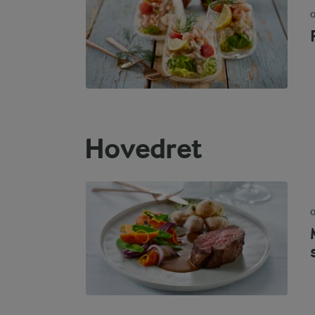
O
Hovedret
O