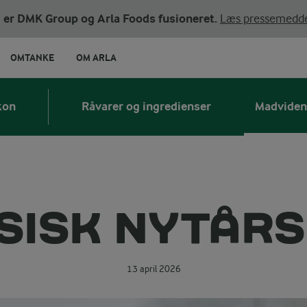
ni er DMK Group og Arla Foods fusioneret.
Læs pressemedde
OMTANKE
OM ARLA
kon
Råvarer og ingredienser
Madviden
SISK NYTÅR
13 april 2026