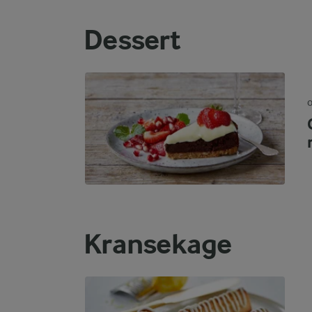
Dessert
O
Kransekage