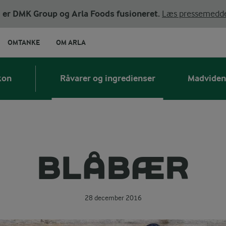
ni er DMK Group og Arla Foods fusioneret.
Læs pressemedde
OMTANKE
OM ARLA
kon
Råvarer og ingredienser
Madviden
BLÅBÆR
28 december 2016