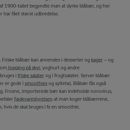
af 1900-tallet begyndte man at dyrke blåbær, og her
r har fået størst udbredelse.
t. Friske blåbær kan anvendes i desserter og
kager
– og
 som
topping på skyr
, yoghurt og andre
bruges i
friske salater
og i frugtsalater. Server blåbær
ær er gode i
smoothies
og syltetøj. Blåbær fås også
ag. Frosne, importerede bær kan indeholde norovirus,
befaler
Fødevarestyrelsen
at man koger blåbærrene,
, hvis de skal bruges i fx en smoothie.