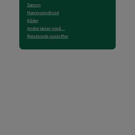
Sæson
Næringsindhold
Kilder
Andre læser også ...
Relaterede opskrifter