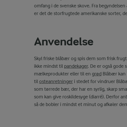
omfang i de svenske skove. Fra begyndelsen 
er det de storfrugtede amerikanske sorter, de
Anvendelse
Skyl friske blåbær og spis dem som frisk frug
ikke mindst til
pandekager
. De er også gode
mælkeprodukter eller til en
grød
Blåbær kan 
til
osteanretninger
i stedet for vindruer Blåb
som tørrede bær, der har en syrlig, skarp sm
som kan give roskildesyge (diarré). Derfor an
så de bobler i mindst et minut og afkøler dem