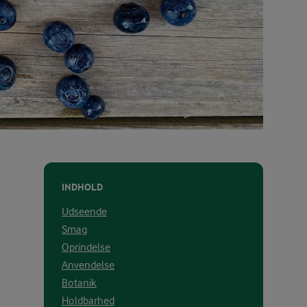
INDHOLD
Udseende
Smag
Oprindelse
Anvendelse
Botanik
Holdbarhed