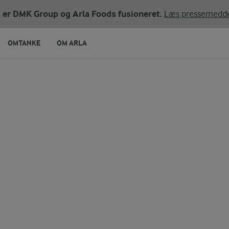
ni er DMK Group og Arla Foods fusioneret.
Læs pressemedde
OMTANKE
OM ARLA