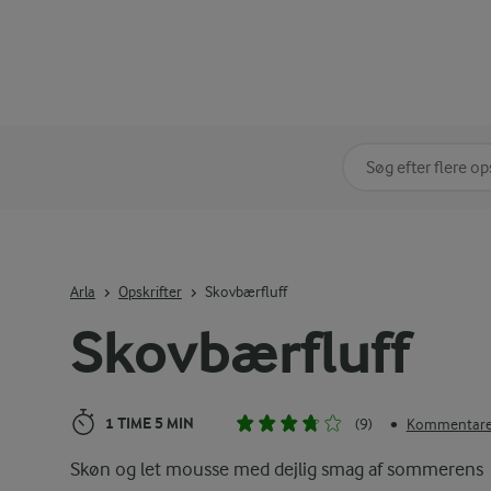
Søg på kategori
Indtast søgeord for 
Arla
Opskrifter
Skovbærfluff
Skovbærfluff
1 TIME 5 MIN
(9)
Kommentarer
•
Skøn og let mousse med dejlig smag af sommerens