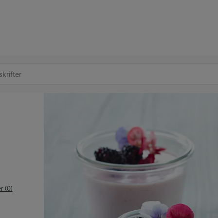
at søge
 (0)