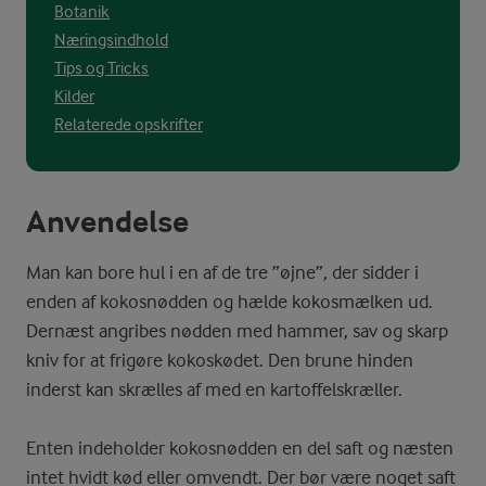
Botanik
Næringsindhold
Tips og Tricks
Kilder
Relaterede opskrifter
Anvendelse
Man kan bore hul i en af de tre ”øjne”, der sidder i
enden af kokosnødden og hælde kokosmælken ud.
Dernæst angribes nødden med hammer, sav og skarp
kniv for at frigøre kokoskødet. Den brune hinden
inderst kan skrælles af med en kartoffelskræller.
Enten indeholder kokosnødden en del saft og næsten
intet hvidt kød eller omvendt. Der bør være noget saft