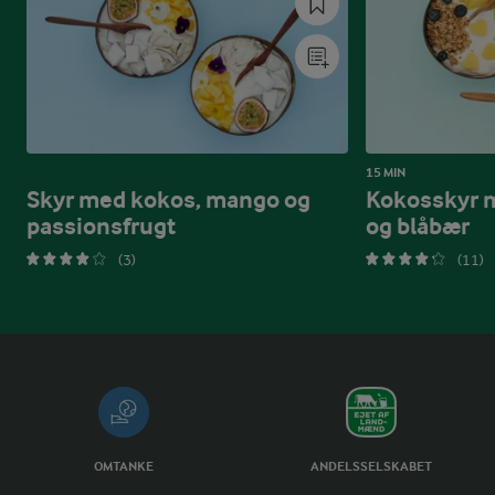
15 MIN
Skyr med kokos, mango og
Kokosskyr 
passionsfrugt
og blåbær
(3)
(11)
OMTANKE
ANDELSSELSKABET