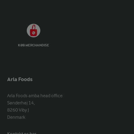
KØB MERCHANDISE
Arla Foods
Arla Foods amba head office

Sønderhøj 14, 

8260 Viby J 

Denmark
Kontakt os her