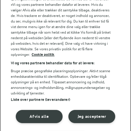
Fødevarestyrelsens smiley-rapporter for Jörd
»Vi og vores partnere behandler datafor at levere«. Hvis du
Fødevarestyrelsens smiley-rapporter for Lurpak PB
vælger Afvis alle eller trækker dit samtykke tilbage, deaktiveres
de. Hvis trackere er deaktiveret, er noget indhold og annoncer,
du ser, muligvis ikke så relevant for dig. Du kan til enhver tid få
vist denne menu igen for at ændre dine valg eller trække
samtykke tilbage når som helst ved at klikke Vis formål på linket
Følg
nederst på websiden [eller det flydende ikon nederst til venstre
på websiden, hvis det er relevant]. Dine valg vil have virkning i
vores Website. Se vores privatliv politik for at få flere
oplysninger.
Cookie politik
Vi og vores partnere behandler data for at levere:
Bruge præcise geografiske placeringsoplysninger. Aktivt scanne
enhedskarakteristika til identifikation. Opbevare og/eller tilgå
oplysninger på en enhed. Tilpasset annoncering og indhold,
© 2026 Arla Foods
annoncerings- og indholdsmåling, målgruppeundersøgelser og
Vælg en anden cookies
udvikling af tjenester.
Liste over partnere (leverandører)
Cookie politik
Afvis alle
Jeg accepterer
Betingelser for brug