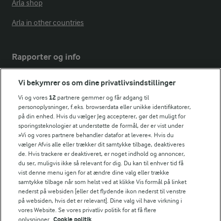
Arla shop
Arla in other countries
Rapporter og info
Vi bekymrer os om dine privatlivsindstillinger
Årsrapport
FarmAhead™ Check rapport
Vi og vores
12
partnere gemmer og får adgang til
personoplysninger, f.eks. browserdata eller unikke identifikatorer,
Andelshaverinfo: Mælkepris
på din enhed. Hvis du vælger Jeg accepterer, gør det muligt for
Fødevarestyrelsens smiley-rapporter for Arla Foods
sporingsteknologier at understøtte de formål, der er vist under
Fødevarestyrelsens smiley-rapporter for Jörd
»Vi og vores partnere behandler datafor at levere«. Hvis du
Fødevarestyrelsens smiley-rapporter for Lurpak PB
vælger Afvis alle eller trækker dit samtykke tilbage, deaktiveres
de. Hvis trackere er deaktiveret, er noget indhold og annoncer,
du ser, muligvis ikke så relevant for dig. Du kan til enhver tid få
vist denne menu igen for at ændre dine valg eller trække
samtykke tilbage når som helst ved at klikke Vis formål på linket
Følg
nederst på websiden [eller det flydende ikon nederst til venstre
på websiden, hvis det er relevant]. Dine valg vil have virkning i
vores Website. Se vores privatliv politik for at få flere
oplysninger.
Cookie politik