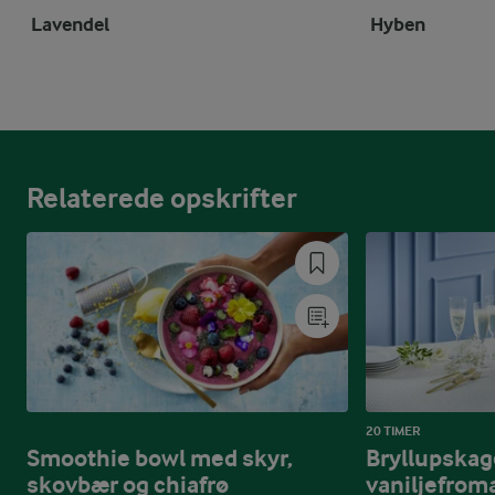
Lavendel
Hyben
Relaterede opskrifter
20 TIMER
Smoothie bowl med skyr,
Bryllupska
skovbær og chiafrø
vaniljefrom