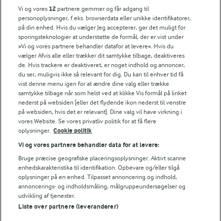
FarmAhead™ Check rapport
Vi og vores
12
partnere gemmer og får adgang til
personoplysninger, f.eks. browserdata eller unikke identifikatorer,
Andelshaverinfo: Mælkepris
på din enhed. Hvis du vælger Jeg accepterer, gør det muligt for
Fødevarestyrelsens smiley-rapporter for Arla Foods
sporingsteknologier at understøtte de formål, der er vist under
Fødevarestyrelsens smiley-rapporter for Jörd
»Vi og vores partnere behandler datafor at levere«. Hvis du
Fødevarestyrelsens smiley-rapporter for Lurpak PB
vælger Afvis alle eller trækker dit samtykke tilbage, deaktiveres
de. Hvis trackere er deaktiveret, er noget indhold og annoncer,
du ser, muligvis ikke så relevant for dig. Du kan til enhver tid få
vist denne menu igen for at ændre dine valg eller trække
samtykke tilbage når som helst ved at klikke Vis formål på linket
Følg
nederst på websiden [eller det flydende ikon nederst til venstre
på websiden, hvis det er relevant]. Dine valg vil have virkning i
vores Website. Se vores privatliv politik for at få flere
oplysninger.
Cookie politik
Vi og vores partnere behandler data for at levere:
Bruge præcise geografiske placeringsoplysninger. Aktivt scanne
enhedskarakteristika til identifikation. Opbevare og/eller tilgå
oplysninger på en enhed. Tilpasset annoncering og indhold,
© 2026 Arla Foods
annoncerings- og indholdsmåling, målgruppeundersøgelser og
udvikling af tjenester.
Vælg en anden cookies
Liste over partnere (leverandører)
Cookie politik