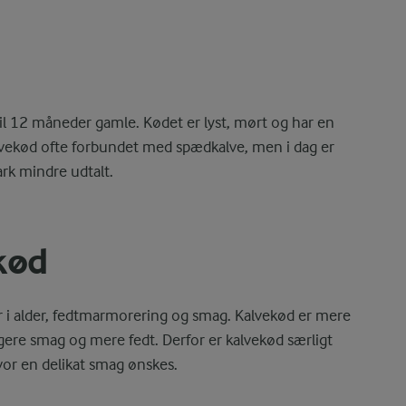
il 12 måneder gamle. Kødet er lyst, mørt og har en
lvekød ofte forbundet med spædkalve, men i dag er
rk mindre udtalt.
kød
r i alder, fedtmarmorering og smag. Kalvekød er mere
gere smag og mere fedt. Derfor er kalvekød særligt
 hvor en delikat smag ønskes.