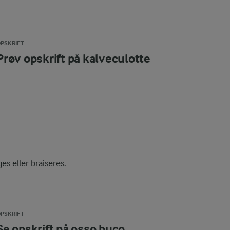
PSKRIFT
Prøv opskrift på kalveculotte
es eller braiseres.
PSKRIFT
Se opskrift på osso buco