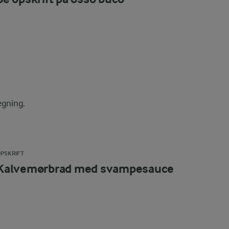
egning.
PSKRIFT
Kalvemørbrad med svampesauce