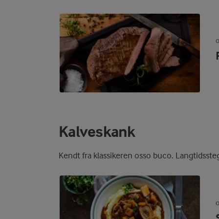
O
Kalveskank
Kendt fra klassikeren osso buco. Langtidssteg
O