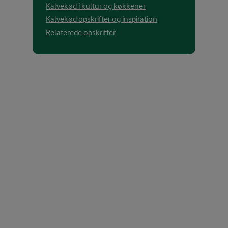
Kalvekød i kultur og køkkener
Kalvekød opskrifter og inspiration
Relaterede opskrifter