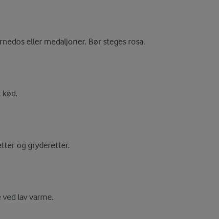
rnedos eller medaljoner. Bør steges rosa.
 kød.
etter og gryderetter.
e ved lav varme.