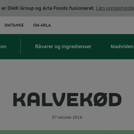
ni er DMK Group og Arla Foods fusioneret.
Læs pressemedde
OMTANKE
OM ARLA
kon
Råvarer og ingredienser
Madviden
KALVEKØD
07 oktober 2016