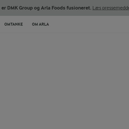
ni er DMK Group og Arla Foods fusioneret.
Læs pressemedde
OMTANKE
OM ARLA