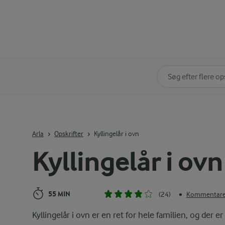
Søg på kategori
Indtast søgeord for 
Arla
Opskrifter
Kyllingelår i ovn
Kyllingelår i ovn
55 MIN
(24)
Kommentarer
•
Kyllingelår i ovn er en ret for hele familien, og der er