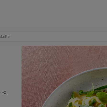
at søge
 (0)