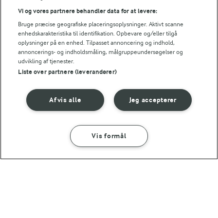
Vi og vores partnere behandler data for at levere:
Bruge præcise geografiske placeringsoplysninger. Aktivt scanne
enhedskarakteristika til identifikation. Opbevare og/eller tilgå
oplysninger på en enhed. Tilpasset annoncering og indhold,
annoncerings- og indholdsmåling, målgruppeundersøgelser og
udvikling af tjenester.
Liste over partnere (leverandører)
1 TIME 5 MIN
Afvis alle
Jeg accepterer
Lette flødekartofler
Chimichanga
(86)
(12)
Vis formål