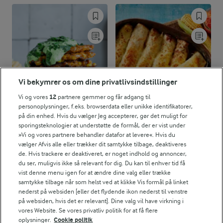
Vi bekymrer os om dine privatlivsindstillinger
Vi og vores
12
partnere gemmer og får adgang til
personoplysninger, f.eks. browserdata eller unikke identifikatorer,
på din enhed. Hvis du vælger Jeg accepterer, gør det muligt for
sporingsteknologier at understøtte de formål, der er vist under
25 MIN
2 TIMER 25 MIN
»Vi og vores partnere behandler datafor at levere«. Hvis du
Sprøde majs fritters
Fyldte
vælger Afvis alle eller trækker dit samtykke tilbage, deaktiveres
majspandekager med
de. Hvis trackere er deaktiveret, er noget indhold og annoncer,
(8)
kylling
du ser, muligvis ikke så relevant for dig. Du kan til enhver tid få
vist denne menu igen for at ændre dine valg eller trække
(47)
samtykke tilbage når som helst ved at klikke Vis formål på linket
nederst på websiden [eller det flydende ikon nederst til venstre
på websiden, hvis det er relevant]. Dine valg vil have virkning i
vores Website. Se vores privatliv politik for at få flere
oplysninger.
Cookie politik