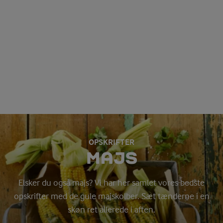
OPSKRIFTER
MAJS
Elsker du også majs? Vi har her samlet vores bedste
opskrifter med de gule majskolber. Sæt tænderne i en
skøn ret allerede i aften.