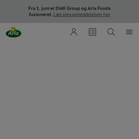
Fra 1. juni er DMK Group og Arla Foods
fusioneret.
Læs pressemeddelelsen her