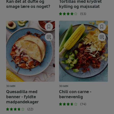
Kan det at dufte og
Tortillas med krydret
smage lære os noget?
kylling og majssalat
(53)
30 MIN
30 MIN
Quesadilla med
Chili con carne -
bønner - fyldte
børnevenlig
madpandekager
(74)
(22)