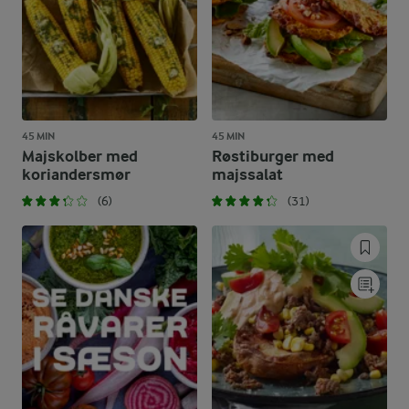
45 MIN
45 MIN
Majskolber med
Røstiburger med
koriandersmør
majssalat
(6)
(31)