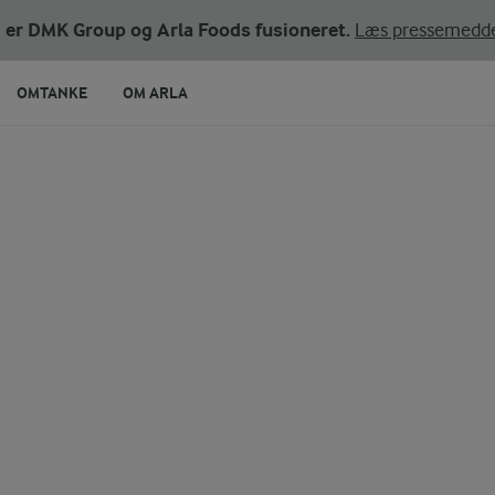
ni er DMK Group og Arla Foods fusioneret.
Læs pressemedde
OMTANKE
OM ARLA