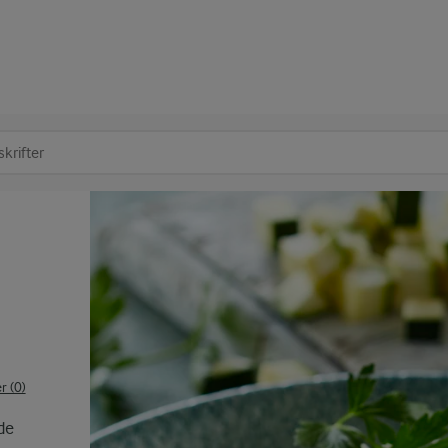
at søge
 (0)
de