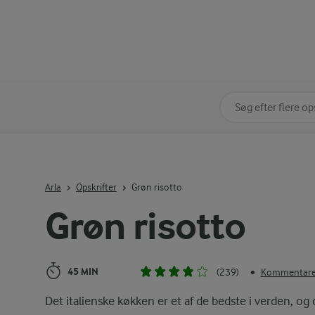
Søg på kategori
Indtast søgeord for 
Arla
Opskrifter
Grøn risotto
Grøn risotto
45 MIN
(239)
Kommentarer
•
Det italienske køkken er et af de bedste i verden, og 