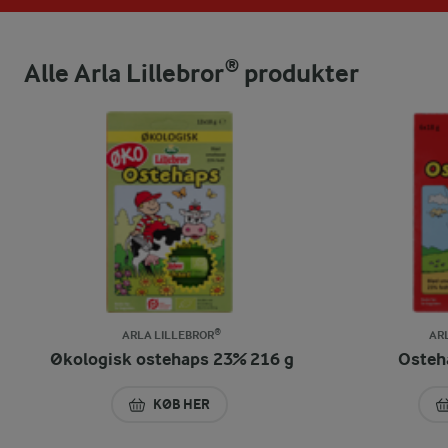
Alle Arla Lillebror® produkter
ARLA LILLEBROR®
AR
Økologisk ostehaps 23% 216 g
Osteh
KØB HER
ØKOLOGISK OSTEHAPS 23% 216 G