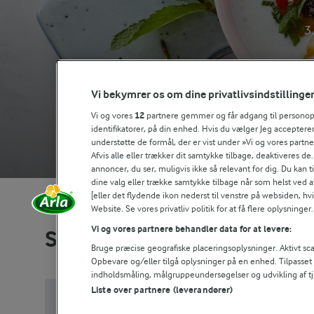
3.
ARLA® ØKO KÆRN
Vi bekymrer os om dine privatlivsindstillinge
Vi og vores
12
partnere gemmer og får adgang til personoply
identifikatorer, på din enhed. Hvis du vælger Jeg accepterer
understøtte de formål, der er vist under »Vi og vores partn
Afvis alle eller trækker dit samtykke tilbage, deaktiveres de
annoncer, du ser, muligvis ikke så relevant for dig. Du kan 
dine valg eller trække samtykke tilbage når som helst ved a
[eller det flydende ikon nederst til venstre på websiden, hvis
Website. Se vores privatliv politik for at få flere oplysninger.
Vi og vores partnere behandler data for at levere:
Se alle vores opskrifter
Bruge præcise geografiske placeringsoplysninger. Aktivt scan
Opbevare og/eller tilgå oplysninger på en enhed. Tilpasse
indholdsmåling, målgruppeundersøgelser og udvikling af tj
Liste over partnere (leverandører)