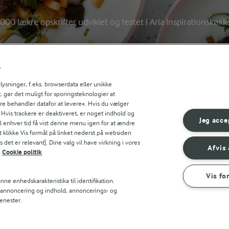
000 lækre opskrifter udviklet og testet i Arla Inspirationskøk
EMÆLK
MYNTE
SKYR
Søg på kategori
r
Indtast søgeord for at sø
sninger, f.eks. browserdata eller unikke
FILTRE
, gør det muligt for sporingsteknologier at
ere behandler datafor at levere«. Hvis du vælger
. Hvis trackere er deaktiveret, er noget indhold og
Jeg acce
til enhver tid få vist denne menu igen for at ændre
t klikke Vis formål på linket nederst på websiden
 det er relevant]. Dine valg vil have virkning i vores
Afvis 
Cookie politik
Vis fo
ne enhedskarakteristika til identifikation.
t annoncering og indhold, annoncerings- og
enester.