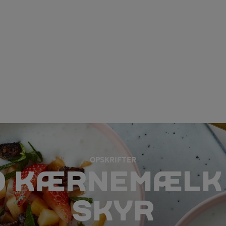
OPSKRIFTER
O KÆRNEMÆLK 
SKYR