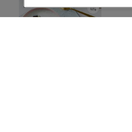
20 MIN
Skyrkoldskål med
jordbær, ristet rugbrød og
mynte
(11)