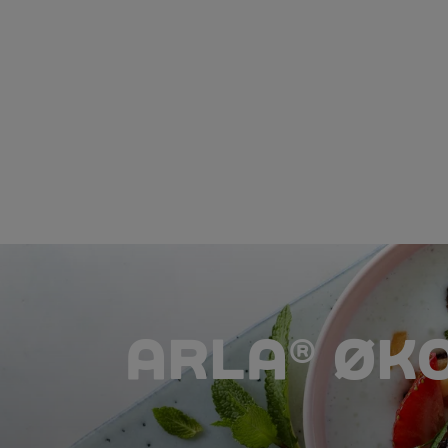
ARLA® ØK