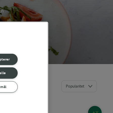
ken
ge
pterer
alle
Popularitet
rmål