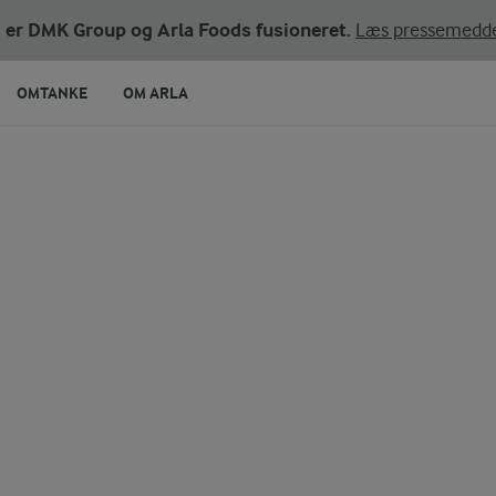
ni er DMK Group og Arla Foods fusioneret.
Læs pressemedde
OMTANKE
OM ARLA