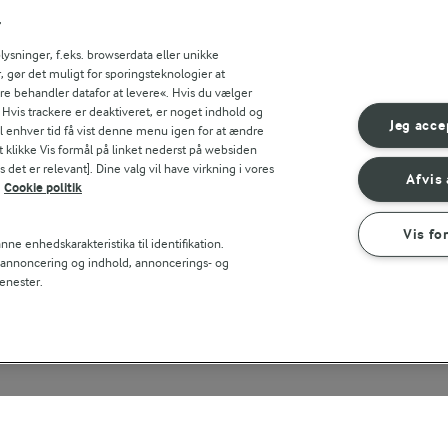
Indtast søgeord for at søge
r
FILTRE
sninger, f.eks. browserdata eller unikke
, gør det muligt for sporingsteknologier at
ere behandler datafor at levere«. Hvis du vælger
. Hvis trackere er deaktiveret, er noget indhold og
Jeg acce
til enhver tid få vist denne menu igen for at ændre
t klikke Vis formål på linket nederst på websiden
 det er relevant]. Dine valg vil have virkning i vores
Afvis 
Cookie politik
Vis fo
ne enhedskarakteristika til identifikation.
t annoncering og indhold, annoncerings- og
enester.