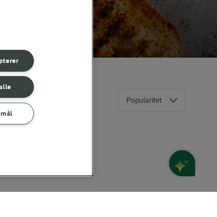
pterer
alle
Popularitet
rmål