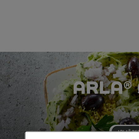
ARLA®
3.
ARLA® ØK