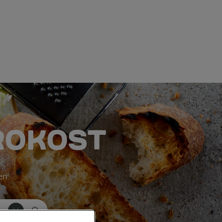
ROKOST
ken