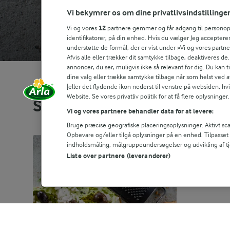
Vi bekymrer os om dine privatlivsindstillinge
Vi og vores
12
partnere gemmer og får adgang til personoply
identifikatorer, på din enhed. Hvis du vælger Jeg accepterer
understøtte de formål, der er vist under »Vi og vores partn
Afvis alle eller trækker dit samtykke tilbage, deaktiveres de
annoncer, du ser, muligvis ikke så relevant for dig. Du kan 
dine valg eller trække samtykke tilbage når som helst ved a
[eller det flydende ikon nederst til venstre på websiden, hvis
Website. Se vores privatliv politik for at få flere oplysninger.
Se alle vores opskrifter
Vi og vores partnere behandler data for at levere:
Bruge præcise geografiske placeringsoplysninger. Aktivt scan
Opbevare og/eller tilgå oplysninger på en enhed. Tilpasse
indholdsmåling, målgruppeundersøgelser og udvikling af tj
Liste over partnere (leverandører)