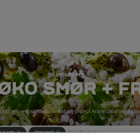
OPSKRIFTER
 ØKO SMØR + F
000 lækre opskrifter udviklet og testet i Arla Inspirationskøk
O SMØR
FROKOST
Søg på kategori