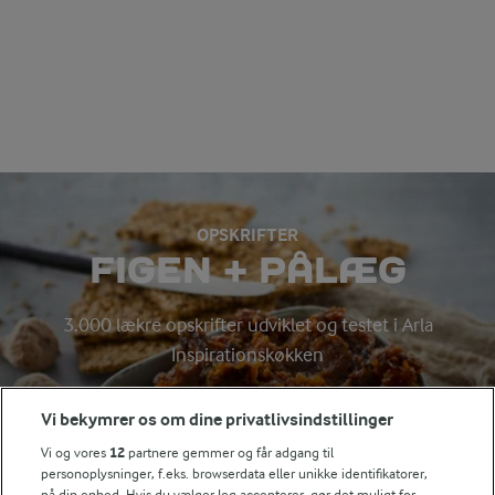
OPSKRIFTER
FIGEN + PÅLÆG
3.000 lækre opskrifter udviklet og testet i Arla
Inspirationskøkken
Vi bekymrer os om dine privatlivsindstillinger
Søg på kategori
Vi og vores
12
partnere gemmer og får adgang til
Indtast søgeord for at søge
personoplysninger, f.eks. browserdata eller unikke identifikatorer,
på din enhed. Hvis du vælger Jeg accepterer, gør det muligt for