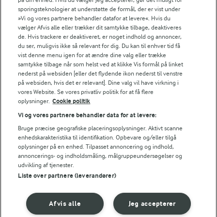
FILTRE
sporingsteknologier at understøtte de formål, der er vist under
»Vi og vores partnere behandler datafor at levere«. Hvis du
vælger Afvis alle eller trækker dit samtykke tilbage, deaktiveres
de. Hvis trackere er deaktiveret, er noget indhold og annoncer,
du ser, muligvis ikke så relevant for dig. Du kan til enhver tid få
vist denne menu igen for at ændre dine valg eller trække
Se alle vores opskrifter
samtykke tilbage når som helst ved at klikke Vis formål på linket
nederst på websiden [eller det flydende ikon nederst til venstre
på websiden, hvis det er relevant]. Dine valg vil have virkning i
Popularitet
vores Website. Se vores privatliv politik for at få flere
oplysninger.
Cookie politik
Vi og vores partnere behandler data for at levere:
Bruge præcise geografiske placeringsoplysninger. Aktivt scanne
enhedskarakteristika til identifikation. Opbevare og/eller tilgå
oplysninger på en enhed. Tilpasset annoncering og indhold,
annoncerings- og indholdsmåling, målgruppeundersøgelser og
udvikling af tjenester.
Liste over partnere (leverandører)
Afvis alle
Jeg accepterer