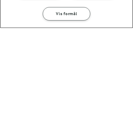
Vis formål
30 MIN
Figenpålæg
(22)
OMTANKE
ANDELSSELSKABET