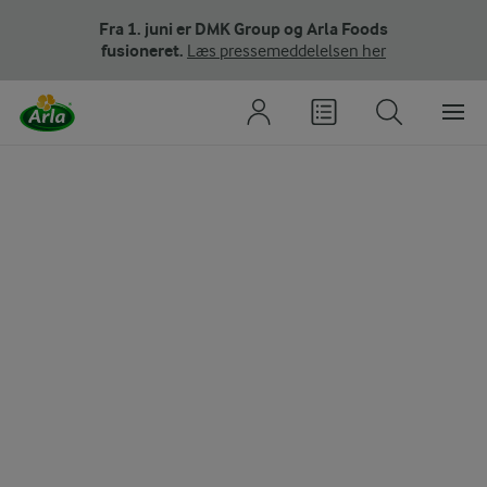
Fra 1. juni er DMK Group og Arla Foods
fusioneret.
Læs pressemeddelelsen her