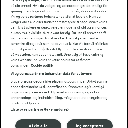
personoplysninger, f.eks. browserdata eller unikke identifikatorer,
FILTRE
på din enhed. Hvis du vælger Jeg accepterer, gør det muligt for
sporingsteknologier at understøtte de formål, der er vist under
»Vi og vores partnere behandler datafor at levere«. Hvis du
vælger Afvis alle eller trækker dit samtykke tilbage, deaktiveres
de. Hvis trackere er deaktiveret, er noget indhold og annoncer,
du ser, muligvis ikke så relevant for dig. Du kan til enhver tid få
vist denne menu igen for at ændre dine valg eller trække
Se alle vores opskrifter
samtykke tilbage når som helst ved at klikke Vis formål på linket
nederst på websiden [eller det flydende ikon nederst til venstre
på websiden, hvis det er relevant]. Dine valg vil have virkning i
Popularitet
vores Website. Se vores privatliv politik for at få flere
oplysninger.
Cookie politik
Vi og vores partnere behandler data for at levere:
Bruge præcise geografiske placeringsoplysninger. Aktivt scanne
enhedskarakteristika til identifikation. Opbevare og/eller tilgå
oplysninger på en enhed. Tilpasset annoncering og indhold,
annoncerings- og indholdsmåling, målgruppeundersøgelser og
udvikling af tjenester.
Liste over partnere (leverandører)
Afvis alle
Jeg accepterer