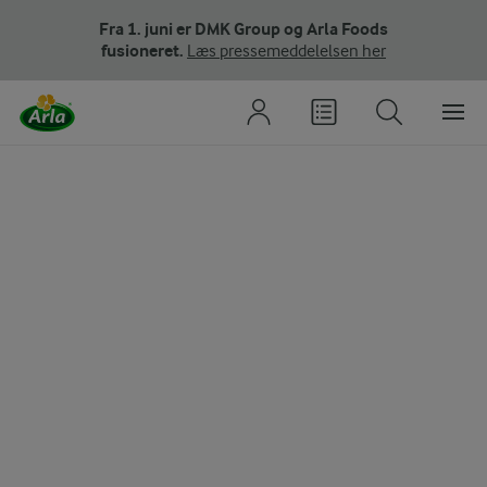
Fra 1. juni er DMK Group og Arla Foods
fusioneret.
Læs pressemeddelelsen her