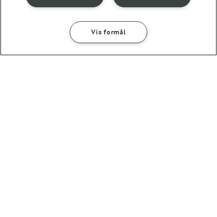
30 MIN
Vis formål
Skyr-yoghurt med
rugdrys
(12)
OMTANKE
ANDELSSELSKABET