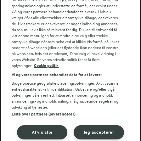
FILTRE
sporingsteknologier at understøtte de formål, der er vist under
»Vi og vores partnere behandler datafor at levere«. Hvis du
vælger Afvis alle eller trækker dit samtykke tilbage, deaktiveres
de. Hvis trackere er deaktiveret, er noget indhold og annoncer,
du ser, muligvis ikke så relevant for dig. Du kan til enhver tid få
vist denne menu igen for at ændre dine valg eller trække
Se alle vores opskrifter
samtykke tilbage når som helst ved at klikke Vis formål på linket
nederst på websiden [eller det flydende ikon nederst til venstre
på websiden, hvis det er relevant]. Dine valg vil have virkning i
Popularitet
vores Website. Se vores privatliv politik for at få flere
oplysninger.
Cookie politik
Vi og vores partnere behandler data for at levere:
Bruge præcise geografiske placeringsoplysninger. Aktivt scanne
enhedskarakteristika til identifikation. Opbevare og/eller tilgå
oplysninger på en enhed. Tilpasset annoncering og indhold,
annoncerings- og indholdsmåling, målgruppeundersøgelser og
udvikling af tjenester.
Liste over partnere (leverandører)
Afvis alle
Jeg accepterer