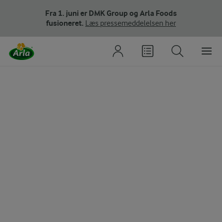
Fra 1. juni er DMK Group og Arla Foods
fusioneret.
Læs pressemeddelelsen her