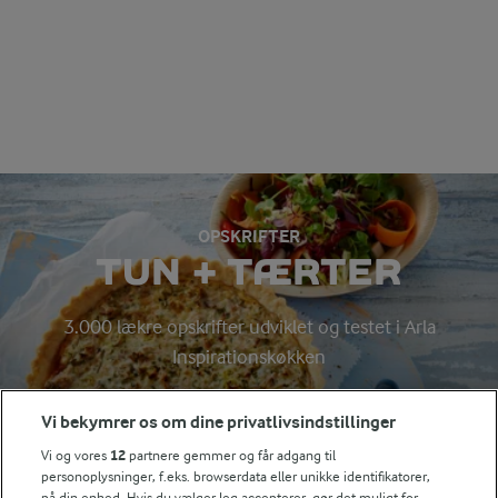
OPSKRIFTER
TUN + TÆRTER
3.000 lækre opskrifter udviklet og testet i Arla
Inspirationskøkken
Vi bekymrer os om dine privatlivsindstillinger
Søg på kategori
Vi og vores
12
partnere gemmer og får adgang til
Indtast søgeord for at søge
personoplysninger, f.eks. browserdata eller unikke identifikatorer,
på din enhed. Hvis du vælger Jeg accepterer, gør det muligt for