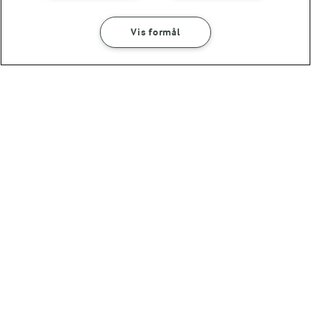
Vis formål
1 TIME 30 MIN
Tærte med tun
(49)
OMTANKE
ANDELSSELSKABET