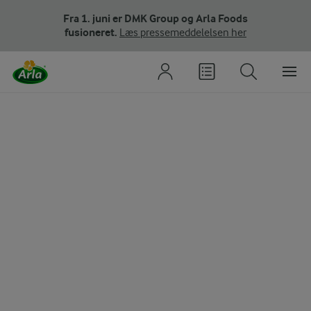
Fra 1. juni er DMK Group og Arla Foods
fusioneret.
Læs pressemeddelelsen her