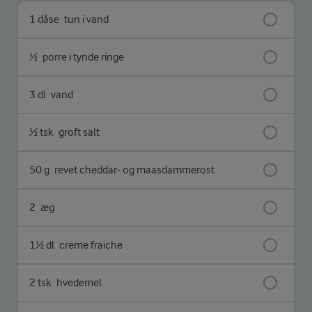
1 dåse
tun i vand
½
porre i tynde ringe
3 dl
vand
½ tsk
groft salt
50 g
revet cheddar- og maasdammerost
2
æg
1½ dl
creme fraiche
2 tsk
hvedemel