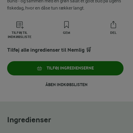
bund - og sammen med en grøn salat et godt bud på ugens
fiskedag, hvor en dåse tun rækker langt.
TILFØJ TIL
GEM
DEL
INDKØBSLISTE
Tilføj alle ingredienser til Nemlig 🛒
TILFØJ INGREDIENSERNE
ÅBEN INDKØBSLISTEN
Ingredienser