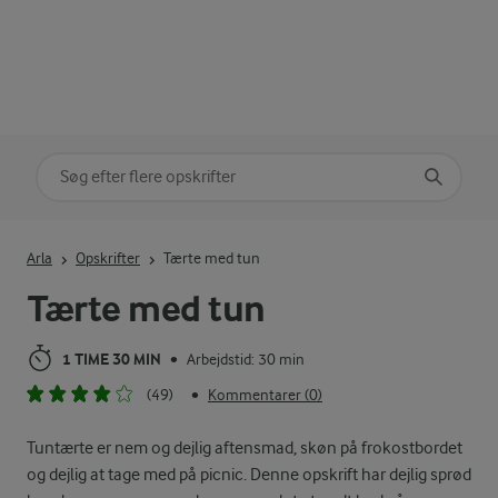
Søg på kategori
Indtast søgeord for at søge
Arla
Opskrifter
Tærte med tun
Tærte med tun
1 TIME 30 MIN
Arbejdstid: 30 min
•
(49)
Kommentarer (0)
•
Tuntærte er nem og dejlig aftensmad, skøn på frokostbordet
og dejlig at tage med på picnic. Denne opskrift har dejlig sprød