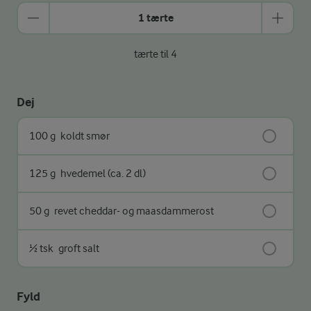
1 tærte
tærte til 4
Dej
100 g
koldt smør
125 g
hvedemel (ca. 2 dl)
50 g
revet cheddar- og maasdammerost
½ tsk
groft salt
Fyld