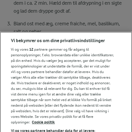
dem i ca. 2 min. Hæld dem til afdrypning i en sigte
og lad dem dryppe godt af.
Bland ost med æg, creme fraiche, mel, basilikum,
salt og peber.
Vi bekymrer os om dine privatlivsindstillinger
Vend tun og porreringe i æggemassen og fordel
Vi og vores
12
partnere gemmer og får adgang til
fyldet i den forbagte bund.
personoplysninger, f.eks. browserdata eller unikke identifikatorer,
på din enhed. Hvis du vælger Jeg accepterer, gør det muligt for
Bag tærten midt i ovnen ca. ½ time ved 200° -
sporingsteknologier at understøtte de formål, der er vist under
»Vi og vores partnere behandler datafor at levere«. Hvis du
traditionel ovn.
vælger Afvis alle eller trækker dit samtykke tilbage, deaktiveres
de. Hvis trackere er deaktiveret, er noget indhold og annoncer,
du ser, muligvis ikke så relevant for dig. Du kan til enhver tid få
vist denne menu igen for at ændre dine valg eller trække
Bedømmelse
samtykke tilbage når som helst ved at klikke Vis formål på linket
nederst på websiden [eller det flydende ikon nederst til venstre
1
2
3
4
5
på websiden, hvis det er relevant]. Dine valg vil have virkning i
vores Website. Se vores privatliv politik for at få flere
oplysninger.
Cookie politik
Vi og vores partnere behandler data for at levere: