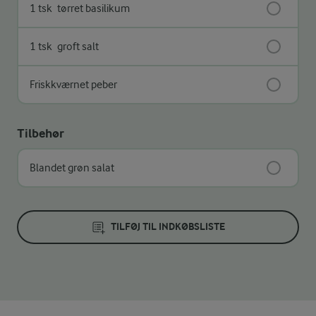
1 tsk
tørret basilikum
1 tsk
groft salt
Friskkværnet peber
Tilbehør
Blandet grøn salat
TILFØJ TIL INDKØBSLISTE