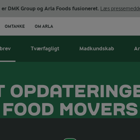
ni er DMK Group og Arla Foods fusioneret.
Læs pressemedde
OMTANKE
OM ARLA
brev
Tværfagligt
Madkundskab
Ar
T OPDATERING
FOOD MOVERS