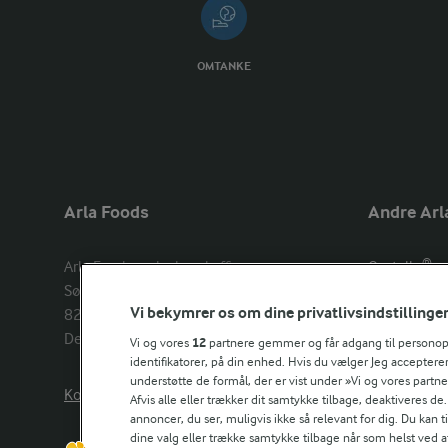
OMTANKE
Arla Foods
Andre Arl
Arla Foods amba head office

Castello®
Sønderhøj 14, 

Lurpak®
Vi bekymrer os om dine privatlivsindstillinge
8260 Viby J 

Arla Unika
Denmark
Arla shop
Vi og vores
12
partnere gemmer og får adgang til personoply
identifikatorer, på din enhed. Hvis du vælger Jeg accepterer
understøtte de formål, der er vist under »Vi og vores partn
Kontakt os her
Arla in othe
Afvis alle eller trækker dit samtykke tilbage, deaktiveres de
annoncer, du ser, muligvis ikke så relevant for dig. Du kan 
dine valg eller trække samtykke tilbage når som helst ved a