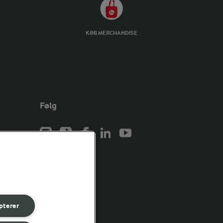
KØB MERCHANDISE
Følg
er for
er for
pterer
er for