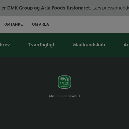
ni er DMK Group og Arla Foods fusioneret.
Læs pressemedde
OMTANKE
OM ARLA
t undervisningsmat
brev
Tværfagligt
Madkundskab
Ar
ANDELSSELSKABET