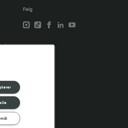
Følg
er for
er for
er for
pterer
alle
rmål