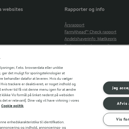
a websites
Rapporter og info
Årsrapport
FarmAhead™ Check rapport
Andelshaverinfo: Mælkepris
Fødevarestyrelsens smiley-rapport
Arla Foods
r
Fødevarestyrelsens smiley-rapport
r countries
Jörd
sninger, f.eks. browserdata eller unikke
, gør det muligt for sporingsteknologier at
Fødevarestyrelsens smiley-rapport
ere behandler datafor at levere«. Hvis du vælger
Lurpak PB
. Hvis trackere er deaktiveret, er noget indhold og
Jeg acce
til enhver tid få vist denne menu igen for at ændre
t klikke Vis formål på linket nederst på websiden
 det er relevant]. Dine valg vil have virkning i vores
Afvis 
Cookie politik
Vis fo
ne enhedskarakteristika til identifikation.
k
Betingelser for brug
Håndtering af personlige oplysninger
t annoncering og indhold, annoncerings- og